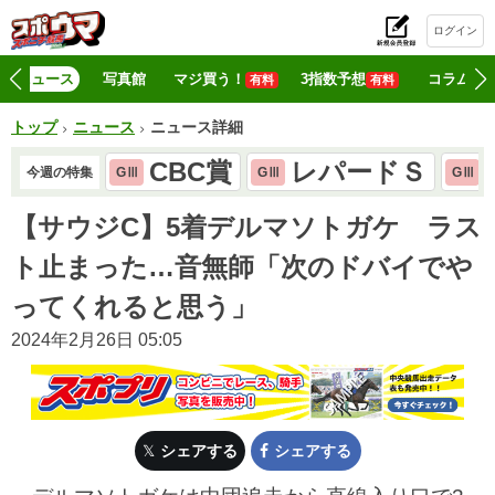
ログイン
初
ニュース
写真館
マジ買う！
3指数予想
コラム
有料
有料
トップ
ニュース
ニュース詳細
CBC賞
レパードＳ
今週の特集
GⅢ
GⅢ
GⅢ
【サウジC】5着デルマソトガケ ラス
ト止まった…音無師「次のドバイでや
ってくれると思う」
2024年2月26日 05:05
シェアする
シェアする