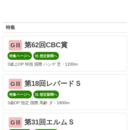
特集
第62回CBC賞
GⅢ
特集ページへ
想定新聞へ
3歳上OP 特指 国際 ハンデ 芝・1200m
第18回レパードＳ
GⅢ
特集ページへ
想定新聞へ
3歳OP 指定 国際 馬齢 ダ・1800m
第31回エルムＳ
GⅢ