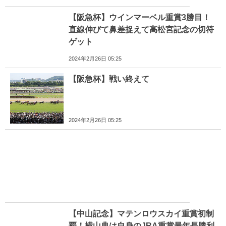
【阪急杯】ウインマーベル重賞3勝目！
直線伸びて鼻差捉えて高松宮記念の切符
ゲット
2024年2月26日 05:25
【阪急杯】戦い終えて
2024年2月26日 05:25
【中山記念】マテンロウスカイ重賞初制
覇！横山典は自身のJRA重賞最年長勝利