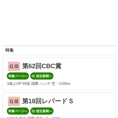
特集
第62回CBC賞
GⅢ
特集ページへ
想定新聞へ
3歳上OP 特指 国際 ハンデ 芝・1200m
第18回レパードＳ
GⅢ
特集ページへ
想定新聞へ