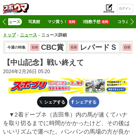
ログイン
初
ニュース
写真館
マジ買う！
3指数予想
コラム
有料
有料
トップ
ニュース
ニュース詳細
CBC賞
レパードＳ
今週の特集
GⅢ
GⅢ
GⅢ
【中山記念】戦い終えて
2024年2月26日 05:20
シェアする
シェアする
▼2着ドーブネ（吉田隼）内の馬が速くてハナ
を取り切るまでに時間がかかったけど、その後は
いいリズムで運べた。パンパンの馬場の方が良か