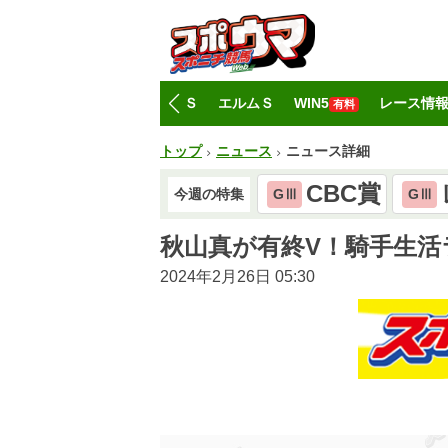
トップ
CBC賞
レパードＳ
エルムＳ
WIN5
レース情
有料
トップ
ニュース
ニュース詳細
CBC賞
今週の特集
GⅢ
GⅢ
秋山真が有終V！騎手生
2024年2月26日 05:30