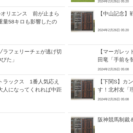
2024年2月26日 05:20
ルオリエンス 前が止まら
【中山記念】
重量58キロも影響したの
2024年2月26日 05:20
ゾラフェリーチェが逃げ切
【マーガレッ
伸びた」
田竜「手前を
2024年2月26日 05:08
トラックス 1番人気応え
【下関S】カ
大人になってくれれば中距
す！北村友「
2024年2月26日 05:08
阪神競馬制裁