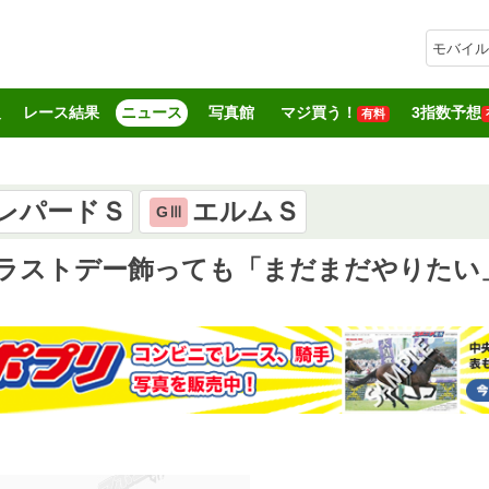
モバイル
報
レース結果
ニュース
写真館
マジ買う！
3指数予想
有料
レパードＳ
エルムＳ
GⅢ
活ラストデー飾っても「まだまだやりたい