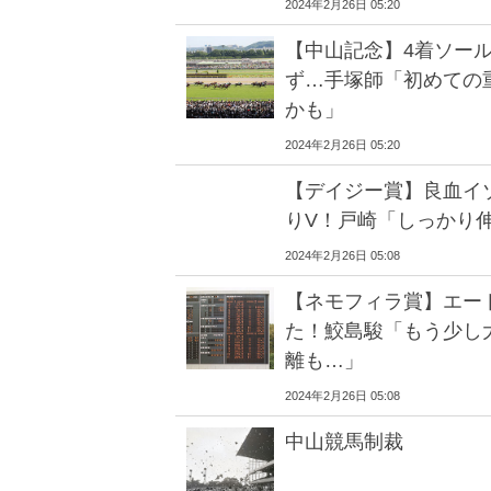
2024年2月26日 05:20
【中山記念】4着ソー
ず…手塚師「初めての
かも」
2024年2月26日 05:20
【デイジー賞】良血イ
りV！戸崎「しっかり
2024年2月26日 05:08
【ネモフィラ賞】エー
た！鮫島駿「もう少し
離も…」
2024年2月26日 05:08
中山競馬制裁