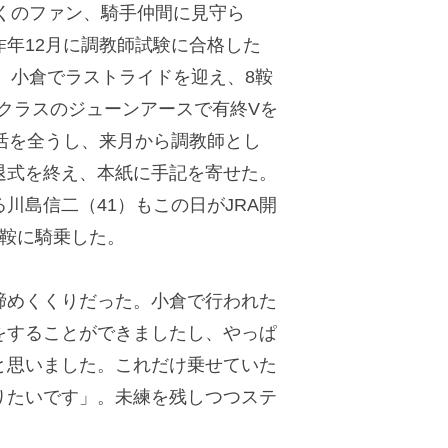
多くのファン、騎手仲間に見守ら
年12月に調教師試験に合格した
日、小倉でラストライドを迎え、8鞍
勝クラスのジューンアースで有終Vを
活を全うし、来月から調教師とし
退式を終え、本紙に手記を寄せた。
川島信二（41）もこの日がJRA開
4鞍に騎乗した。
めくくりだった。小倉で行われた
をすることができましたし、やっぱ
と思いました。これだけ乗せていた
りたいです」。未練を残しつつステ