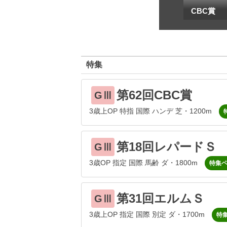
一
地方海外G1出馬表
CBC賞
特集
第62回CBC賞
GⅢ
3歳上OP 特指 国際 ハンデ 芝・1200m
第18回レパードＳ
GⅢ
3歳OP 指定 国際 馬齢 ダ・1800m
特集
第31回エルムＳ
GⅢ
3歳上OP 指定 国際 別定 ダ・1700m
特