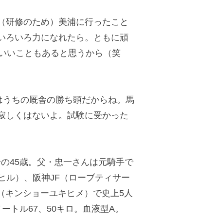
（研修のため）美浦に行ったこと
いろいろ力になれたら。ともに頑
はいいこともあると思うから（笑
はうちの厩舎の勝ち頭だからね。馬
寂しくはないよ。試験に受かった
身の45歳。父・忠一さんは元騎手で
ヒル）、阪神JF（ローブティサー
S（キンショーユキヒメ）で史上5人
メートル67、50キロ。血液型A。