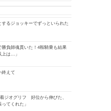
とするジョッキーでずっといられた
で勝負師魂貫いた！4鞍騎乗も結果
以上は…」
い終えて
3着ジオグリフ 好位から伸びた、
張ってくれた」