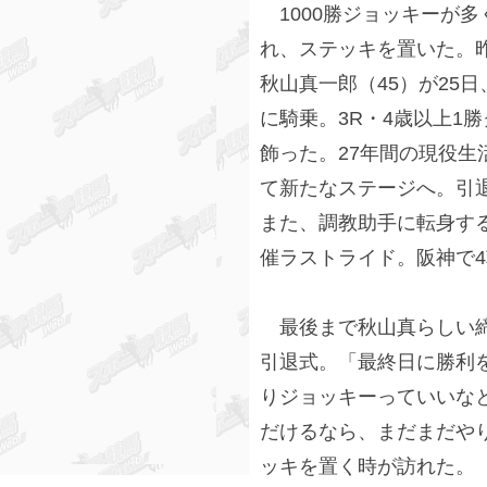
1000勝ジョッキーが
れ、ステッキを置いた。昨
秋山真一郎（45）が25
に騎乗。3R・4歳以上1
飾った。27年間の現役生
て新たなステージへ。引
また、調教助手に転身する
催ラストライド。阪神で
最後まで秋山真らしい締
引退式。「最終日に勝利
りジョッキーっていいな
だけるなら、まだまだや
ッキを置く時が訪れた。