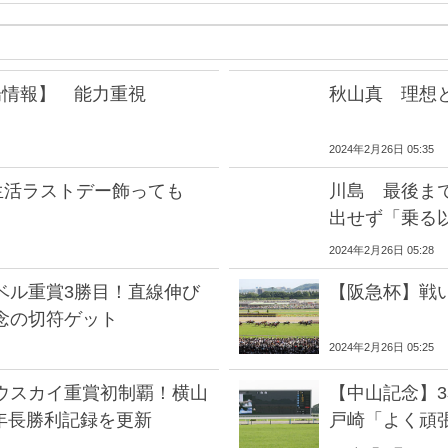
場情報】 能力重視
秋山真 理想
2024年2月26日 05:35
生活ラストデー飾っても
川島 最後ま
出せず「乗る
2024年2月26日 05:28
ベル重賞3勝目！直線伸び
【阪急杯】戦
念の切符ゲット
2024年2月26日 05:25
ウスカイ重賞初制覇！横山
【中山記念】
年長勝利記録を更新
戸崎「よく頑