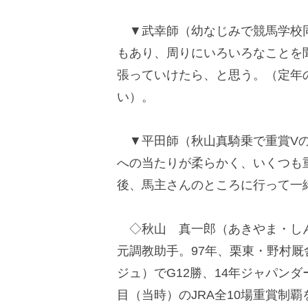
▼武幸師（幼なじみで競馬学校同
もあり、周りにいろいろなことを
張っていけたら、と思う。（定年
い）。
▼平田師（秋山真騎乗で重賞Vの
への当たりが柔らかく、いくつも
後、馬主さんのところに行って一
◇秋山 真一郎（あきやま・しんい
元調教助手。97年、栗東・野村厩
ジュ）でG12勝、14年ジャパン
目（当時）のJRA全10場重賞制覇を