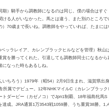
期）騎手から調教師になるのは同じ。僕の場合はすぐ
聞ける人がいなかった。馬とは違う、また別のところで
の）70歳まで長いね。調教師をやっていれば、たまに
ベッラレイア、カレンブラックヒルなどを管理）秋山
重賞を勝ってくれた。引退しても調教師同士になるから
緒になった時もあるしね。
ちろう）1979年（昭54）2月9日生まれ、滋賀県出
舎所属でデビュー。12年NHKマイルC（カレンブラック
ダートダービー（カゼノコ）でJpn1制覇、18年福島牝馬
達成。JRA通算1万3543戦1059勝、うち重賞38勝。1