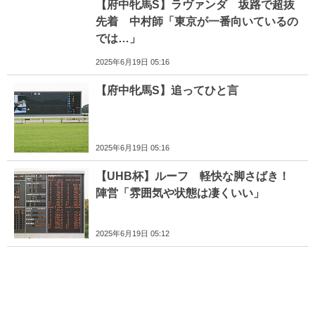
【府中牝馬S】ラヴァンダ 坂路で超抜
先着 中村師「東京が一番向いているの
では…」
2025年6月19日 05:16
【府中牝馬S】追ってひと言
2025年6月19日 05:16
【UHB杯】ルーフ 軽快な脚さばき！
陣営「雰囲気や状態は凄くいい」
2025年6月19日 05:12