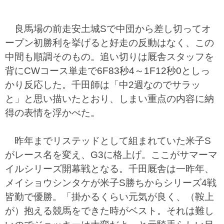
良馬場の前走安土城Sで中団から差し切ってオ
ープン初勝利を挙げると好走の反動はなく、この
中間も順調そのもの。追い切りは厩舎スタッフを
背にCWコース単走で6F83秒4～1F12秒0としっ
かり反応した。千田師は「中2週なのでサラッ
と」と思い描いたとおり、しまい重点の内容に納
得の表情を浮かべた。
昨年までリステッドとして組まれていた米子S
がレース名を変え、G3に格上げ。ここがサマーマ
イルシリーズ開幕戦となる。千田厩舎は一昨年、
メイショウシンタケが米子S勝ちからシリーズ4戦
皆勤で優勝。「掛かるくらい元気が良く、（鞍上
が）抱える競馬をできた時がベスト。それは難し