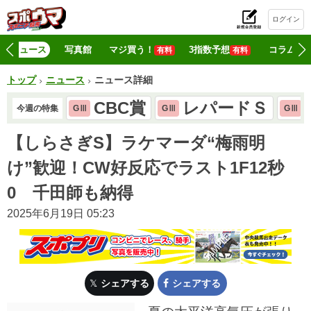
ログイン
初
ニュース
写真館
マジ買う！
3指数予想
コラム
有料
有料
トップ
ニュース
ニュース詳細
CBC賞
レパードＳ
今週の特集
GⅢ
GⅢ
GⅢ
【しらさぎS】ラケマーダ“梅雨明
け”歓迎！CW好反応でラスト1F12秒
0 千田師も納得
2025年6月19日 05:23
シェアする
シェアする