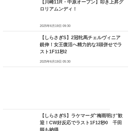
【川崎11R・中原オープン】叩き上昇グ
ロリアムンディ！
2025年6月19日 09:30
【しらさぎS】2冠牝馬チェルヴィニア
鋭伸！女王復活へ精力的な3頭併せでラ
スト1F11秒2
2025年6月19日 05:30
【しらさぎS】ラケマーダ“梅雨明け”歓
迎！CW好反応でラスト1F12秒0 千田
師も納得