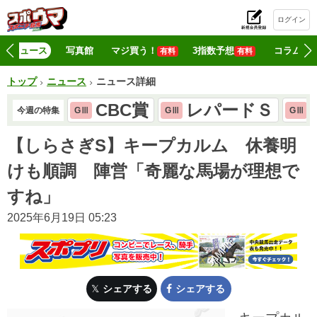
ログイン
初
ニュース
写真館
マジ買う！
3指数予想
コラム
有料
有料
トップ
ニュース
ニュース詳細
CBC賞
レパードＳ
今週の特集
GⅢ
GⅢ
GⅢ
【しらさぎS】キープカルム 休養明
けも順調 陣営「奇麗な馬場が理想で
すね」
2025年6月19日 05:23
シェアする
シェアする