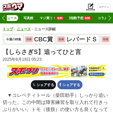
ログイン
初
ニュース
写真館
マジ買う！
3指数予想
コラム
有料
有料
トップ
ニュース
ニュース詳細
CBC賞
レパードＳ
今週の特集
GⅢ
GⅢ
GⅢ
【しらさぎS】追ってひと言
2025年6月19日 05:23
シェアする
シェアする
▼コレペティトール（柴田助手）しっかり追い
切った。この中間は障害練習を取り入れて行きっ
ぷりがいい。トモ（後肢）の使い方も良くなって