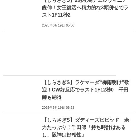
【しらさぎS】2冠牝馬チェルヴィニア
鋭伸！女王復活へ精力的な3頭併せでラ
スト1F11秒2
2025年6月19日 05:30
【しらさぎS】ラケマーダ“梅雨明け”歓
迎！CW好反応でラスト1F12秒0 千田
師も納得
2025年6月19日 05:23
【しらさぎS】ダディーズビビッド 余
力たっぷり！千田師「持ち時計はある
し、阪神は好相性」