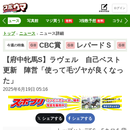
ログイン
初
ニュース
写真館
マジ買う！
3指数予想
コラム
有料
有料
トップ
ニュース
ニュース詳細
CBC賞
レパードＳ
今週の特集
GⅢ
GⅢ
GⅢ
【府中牝馬S】ラヴェル 自己ベスト
更新 陣営「使って毛ヅヤが良くなっ
た」
2025年6月19日 05:16
シェアする
シェアする