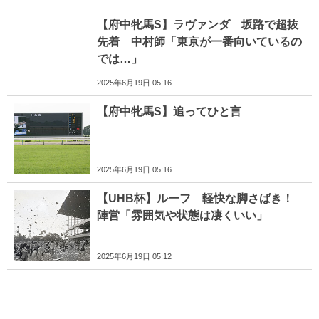
【府中牝馬S】ラヴァンダ 坂路で超抜
先着 中村師「東京が一番向いているの
では…」
2025年6月19日 05:16
【府中牝馬S】追ってひと言
2025年6月19日 05:16
【UHB杯】ルーフ 軽快な脚さばき！
陣営「雰囲気や状態は凄くいい」
2025年6月19日 05:12