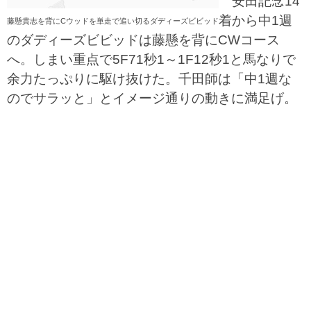
安田記念14
着から中1週
藤懸貴志を背にCウッドを単走で追い切るダディーズビビッド
のダディーズビビッドは藤懸を背にCWコース
へ。しまい重点で5F71秒1～1F12秒1と馬なりで
余力たっぷりに駆け抜けた。千田師は「中1週な
のでサラッと」とイメージ通りの動きに満足げ。