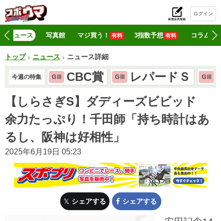
ログイン
初
ニュース
写真館
マジ買う！
3指数予想
コラム
有料
有料
トップ
ニュース
ニュース詳細
CBC賞
レパードＳ
今週の特集
GⅢ
GⅢ
GⅢ
【しらさぎS】ダディーズビビッド
余力たっぷり！千田師「持ち時計はあ
るし、阪神は好相性」
2025年6月19日 05:23
シェアする
シェアする