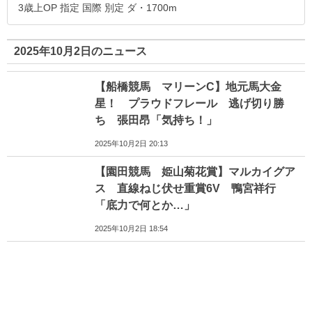
3歳上OP 指定 国際 別定 ダ・1700m
2025年10月2日のニュース
【船橋競馬 マリーンC】地元馬大金
星！ プラウドフレール 逃げ切り勝
ち 張田昂「気持ち！」
2025年10月2日 20:13
【園田競馬 姫山菊花賞】マルカイグア
ス 直線ねじ伏せ重賞6V 鴨宮祥行
「底力で何とか…」
2025年10月2日 18:54