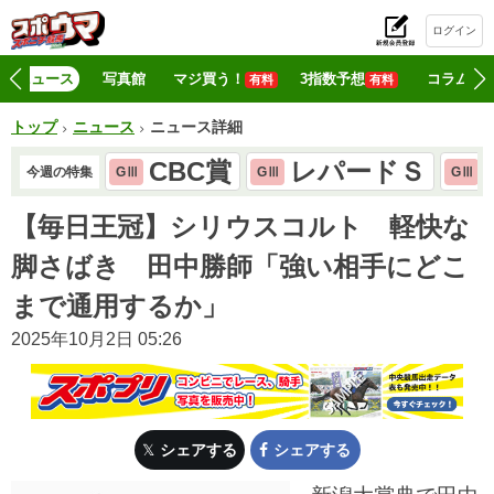
ログイン
初
ニュース
写真館
マジ買う！
3指数予想
コラム
有料
有料
トップ
ニュース
ニュース詳細
CBC賞
レパードＳ
今週の特集
GⅢ
GⅢ
GⅢ
【毎日王冠】シリウスコルト 軽快な
脚さばき 田中勝師「強い相手にどこ
まで通用するか」
2025年10月2日 05:26
シェアする
シェアする