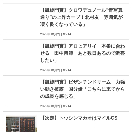
【凱旋門賞】クロワデュノール“青写真
通り”の上昇カーブ！北村友「雰囲気が
凄く良くなっている」
2025年10月2日 05:14
【凱旋門賞】アロヒアリイ 本番に合わ
せる 田中博師「あと数日あるので調整
したい」
2025年10月2日 05:14
【凱旋門賞】ビザンチンドリーム 力強
い動き披露 国分優「こちらに来てから
の成長を感じる」
2025年10月2日 05:14
【次走】トウシンマカオはマイルCS