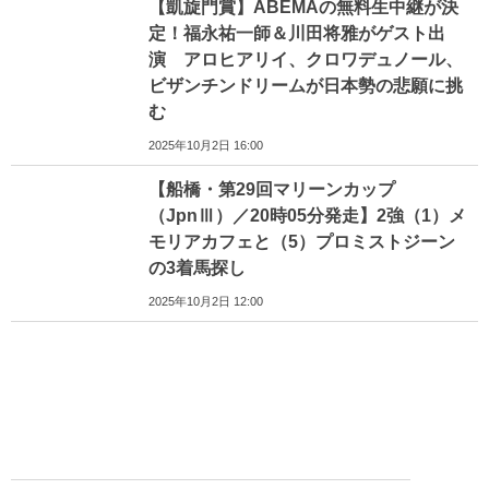
【凱旋門賞】ABEMAの無料生中継が決
定！福永祐一師＆川田将雅がゲスト出
演 アロヒアリイ、クロワデュノール、
ビザンチンドリームが日本勢の悲願に挑
む
2025年10月2日 16:00
【船橋・第29回マリーンカップ
（JpnⅢ）／20時05分発走】2強（1）メ
モリアカフェと（5）プロミストジーン
の3着馬探し
2025年10月2日 12:00