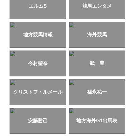
エルムS
競馬エンタメ
地方競馬情報
海外競馬
今村聖奈
武 豊
クリストフ・ルメール
福永祐一
安藤勝己
地方海外G1出馬表