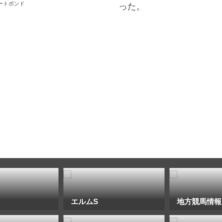
ートボンド
った。
エルムS
地方競馬情報