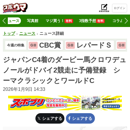
ログイン
初
ニュース
写真館
マジ買う！
3指数予想
コラム
有料
有料
トップ
ニュース
ニュース詳細
CBC賞
レパードＳ
今週の特集
GⅢ
GⅢ
GⅢ
ジャパンC4着のダービー馬クロワデュ
ノールがドバイ2競走に予備登録 シ
ーマクラシックとワールドC
2026年1月9日 14:33
シェアする
シェアする