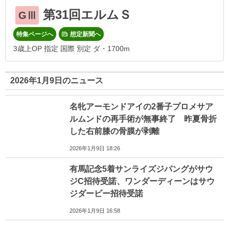
第31回エルムＳ
GⅢ
特集ページへ
想定新聞へ
3歳上OP 指定 国際 別定 ダ・1700m
2026年1月9日のニュース
名牝アーモンドアイの2番子プロメサア
ルムンドの再手術が無事終了 昨夏骨折
した右前膝の骨膜が剥離
2026年1月9日 18:26
有馬記念5着サンライズジパングがサウ
ジC招待受諾、ワンダーディーンはサウ
ジダービー招待受諾
2026年1月9日 16:58