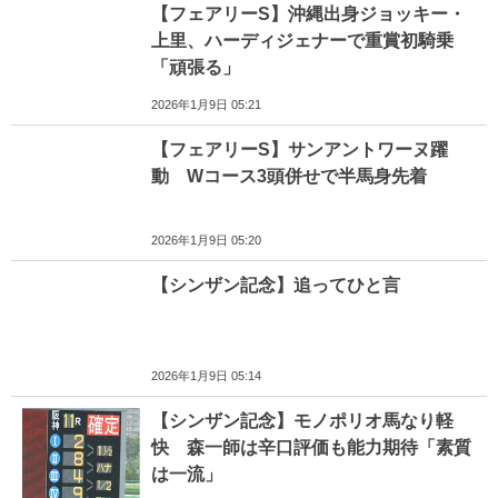
【フェアリーS】沖縄出身ジョッキー・
上里、ハーディジェナーで重賞初騎乗
「頑張る」
2026年1月9日 05:21
【フェアリーS】サンアントワーヌ躍
動 Wコース3頭併せで半馬身先着
2026年1月9日 05:20
【シンザン記念】追ってひと言
2026年1月9日 05:14
【シンザン記念】モノポリオ馬なり軽
快 森一師は辛口評価も能力期待「素質
は一流」