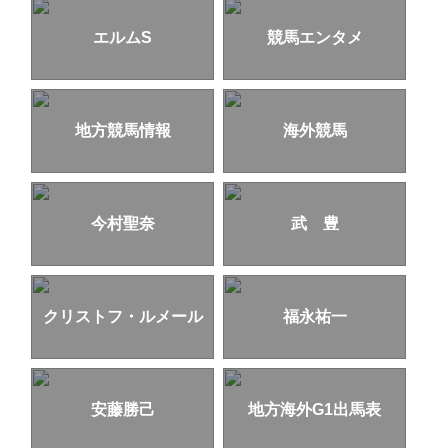
エルムS
競馬エンタメ
地方競馬情報
海外競馬
今村聖奈
武 豊
クリストフ・ルメール
福永祐一
安藤勝己
地方海外G1出馬表