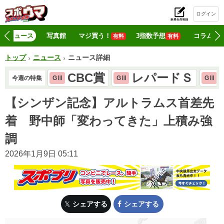
ログイン
初
ニュース
写真館
マジ買う！
3指数予想
コラム
有料
有料
トップ
ニュース
ニュース詳細
CBC賞
レパードＳ
今週の特集
GⅢ
GⅢ
GⅢ
【シンザン記念】アルトラムス首差先
着 野中師「変わってきた」上積み強
調
2026年1月9日 05:11
シェアする
シェアする