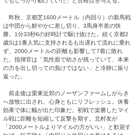
でもしっかり動けていた」と合格点を与える。
昨秋、京都芝1600メートル（内回り）の新馬戦
は中団から鮮やかに差し切り、3馬身半差の快
勝。1分33秒6の好時計で駆け抜けた。続く京都2
歳Sは1番人気に支持されるも出遅れて流れに乗れ
ず、2000メートルの距離も影響して7着に敗れ
た。指揮官は「気性面で幼さが残っていて、本来
の力を出し切っての負けではない」と冷静に振り
返った。
前走後は栗東近郊のノーザンファームしがらき
へ放牧に出され、心身ともにリフレッシュ。休養
効果で体に幅が出た印象だ。初戦で楽勝したマイ
ル戦に距離を短縮して反撃を期す。北村友が
「2000メートルよりマイルの方がいい」と歓迎す