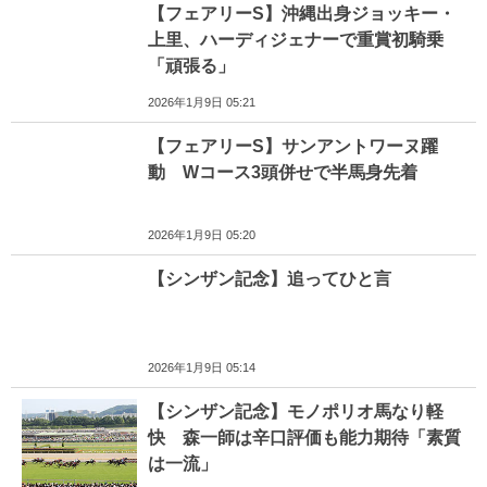
【フェアリーS】沖縄出身ジョッキー・
上里、ハーディジェナーで重賞初騎乗
「頑張る」
2026年1月9日 05:21
【フェアリーS】サンアントワーヌ躍
動 Wコース3頭併せで半馬身先着
2026年1月9日 05:20
【シンザン記念】追ってひと言
2026年1月9日 05:14
【シンザン記念】モノポリオ馬なり軽
快 森一師は辛口評価も能力期待「素質
は一流」