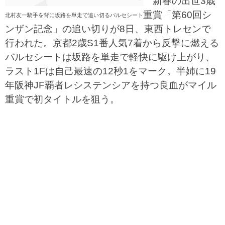
新春の出世3歳
重賞「第60回シ
北村友一騎手を背に坂路を単走で追い切るバルセシート
ンザン記念」の追い切りが8日、東西トレセンで
行われた。京都2歳S1番人気7着から反撃に燃える
バルセシートは坂路を単走で軽快に駆け上がり、
ラスト1Fは自己最速の12秒1をマーク。半姉に19
年阪神JF覇者レシステンシアを持つ良血がマイル
重賞で初タイトルを狙う。