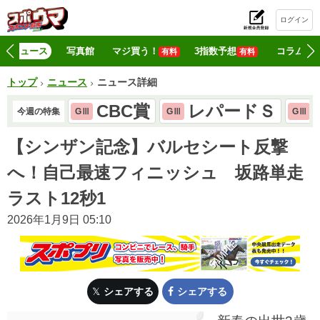
ログイン
初
ニュース
写真館
マジ買う！
3指数予想
コラム
有料
有料
トップ
ニュース
ニュース詳細
CBC賞
レパードＳ
今週の特集
GⅢ
GⅢ
GⅢ
【シンザン記念】バルセシート反撃
へ！自己最速フィニッシュ 坂路単走
ラスト12秒1
2026年1月9日 05:10
シェアする
シェアする