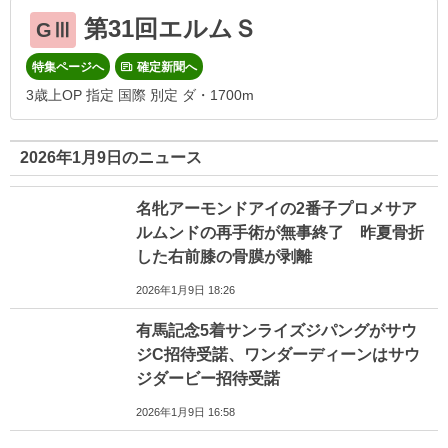
第31回エルムＳ
GⅢ
特集ページへ
確定新聞へ
3歳上OP 指定 国際 別定 ダ・1700m
2026年1月9日のニュース
名牝アーモンドアイの2番子プロメサア
ルムンドの再手術が無事終了 昨夏骨折
した右前膝の骨膜が剥離
2026年1月9日 18:26
有馬記念5着サンライズジパングがサウ
ジC招待受諾、ワンダーディーンはサウ
ジダービー招待受諾
2026年1月9日 16:58