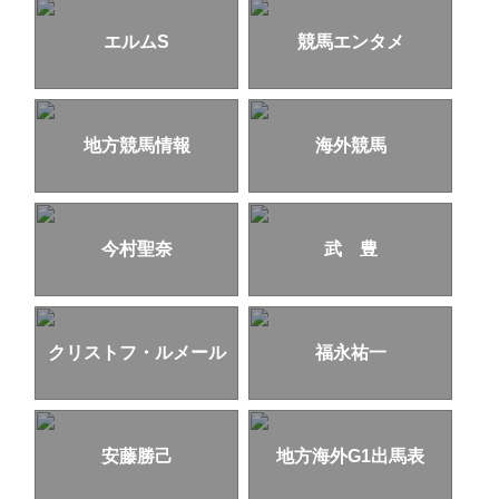
エルムS
競馬エンタメ
地方競馬情報
海外競馬
今村聖奈
武 豊
クリストフ・ルメール
福永祐一
安藤勝己
地方海外G1出馬表