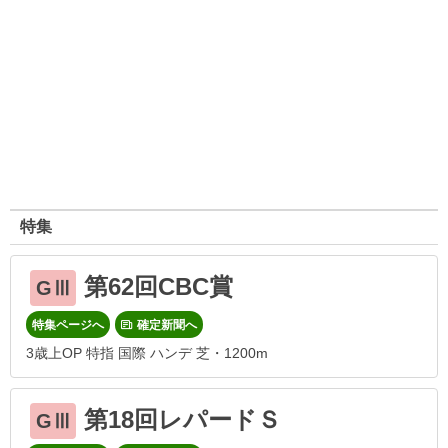
特集
第62回CBC賞
GⅢ
特集ページへ
確定新聞へ
3歳上OP 特指 国際 ハンデ 芝・1200m
第18回レパードＳ
GⅢ