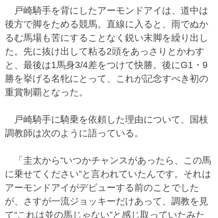
戸崎騎手を背にしたアーモンドアイは、道中は
後方で脚をためる競馬。直線に入ると、雨でぬか
るむ馬場も苦にすることなく鋭い末脚を繰り出し
た。先に抜け出して粘る2頭をあっさりとかわす
と、最後は1馬身3/4差をつけて快勝。後にG1・9
勝を挙げる名牝にとって、これが記念すべき初の
重賞制覇となった。
戸崎騎手に騎乗を依頼した理由について、国枝
調教師は次のように語っている。
「圭太から“いつかチャンスがあったら、この馬
に乗せてください”と言われていたんです。それは
アーモンドアイがデビューする前のことでした
が、さすが一流ジョッキーだけあって、調教を見
て“これは並の馬じゃない”と感じ取っていたみた