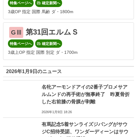
特集ページへ
確定新聞へ
3歳OP 指定 国際 馬齢 ダ・1800m
第31回エルムＳ
GⅢ
特集ページへ
確定新聞へ
3歳上OP 指定 国際 別定 ダ・1700m
2026年1月9日のニュース
名牝アーモンドアイの2番子プロメサア
ルムンドの再手術が無事終了 昨夏骨折
した右前膝の骨膜が剥離
2026年1月9日 18:26
有馬記念5着サンライズジパングがサウ
ジC招待受諾、ワンダーディーンはサウ