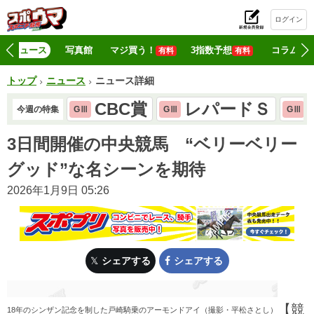
ログイン
初
ニュース
写真館
マジ買う！
3指数予想
コラム
有料
有料
トップ
ニュース
ニュース詳細
CBC賞
レパードＳ
今週の特集
GⅢ
GⅢ
GⅢ
3日間開催の中央競馬 “ベリーベリー
グッド”な名シーンを期待
2026年1月9日 05:26
シェアする
シェアする
【競
18年のシンザン記念を制した戸崎騎乗のアーモンドアイ（撮影・平松さとし）