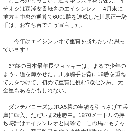
ところがどっこい、迎え撃つ兵庫勢も強力。イ
チオシは森澤友貴厩舎のエイシンレオ。4月末に
地方＋中央の通算で6000勝を達成した川原正一騎
手は、お立ち台でこう宣言した。
「今年はエイシンレオで重賞を勝ちたいと思っ
ています！」
67歳の日本最年長ジョッキーは、まるで少年の
ように瞳を輝かせた。川原騎手を背に18勝を重ね
て力をつけて、初めて重賞に挑む6歳セン馬。大
金星もあるかもしれない。
ダンテバローズはJRA5勝の実績を引っさげて兵
庫に転入、ただいま2連勝中。1870メートルの持
ち時計はエイシンレオと同等で、この馬にもチャ