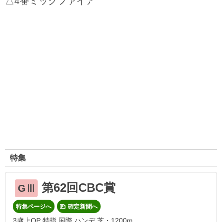
△4番ミックファイア
特集
第62回CBC賞
GⅢ
特集ページへ
確定新聞へ
3歳上OP 特指 国際 ハンデ 芝・1200m