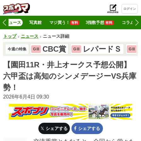
ログイン
初
ニュース
写真館
マジ買う！
3指数予想
コラム
有料
有料
トップ
ニュース
ニュース詳細
CBC賞
レパードＳ
今週の特集
GⅢ
GⅢ
GⅢ
【園田11R・井上オークス予想公開】
六甲盃は高知のシンメデージーVS兵庫
勢！
2026年6月4日 09:30
シェアする
シェアする