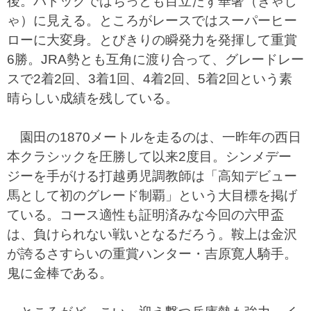
後。パドックではちっとも目立たず華奢（きゃし
ゃ）に見える。ところがレースではスーパーヒー
ローに大変身。とびきりの瞬発力を発揮して重賞
6勝。JRA勢とも互角に渡り合って、グレードレー
スで2着2回、3着1回、4着2回、5着2回という素
晴らしい成績を残している。
園田の1870メートルを走るのは、一昨年の西日
本クラシックを圧勝して以来2度目。シンメデー
ジーを手がける打越勇児調教師は「高知デビュー
馬として初のグレード制覇」という大目標を掲げ
ている。コース適性も証明済みな今回の六甲盃
は、負けられない戦いとなるだろう。鞍上は金沢
が誇るさすらいの重賞ハンター・吉原寛人騎手。
鬼に金棒である。