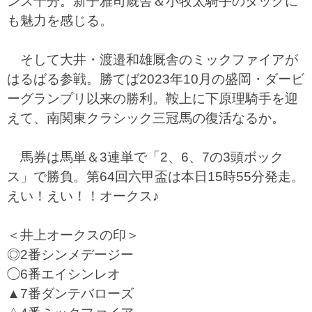
ンス十分。新子雅司厩舎＆小牧太騎手のタッグに
も魅力を感じる。
そして大井・渡邉和雄厩舎のミックファイアが
はるばる参戦。勝てば2023年10月の盛岡・ダービ
ーグランプリ以来の勝利。鞍上に下原理騎手を迎
えて、南関東クラシック三冠馬の復活なるか。
馬券は馬単＆3連単で「2、6、7の3頭ボック
ス」で勝負。第64回六甲盃は本日15時55分発走。
えい！えい！！オークス♪
＜井上オークスの印＞
◎2番シンメデージー
◯6番エイシンレオ
▲7番ダンテバローズ