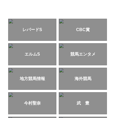
レパードS
CBC賞
エルムS
競馬エンタメ
地方競馬情報
海外競馬
今村聖奈
武 豊