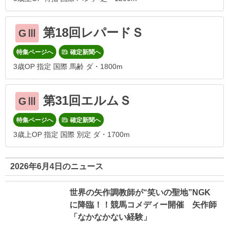
第18回レパードＳ
GⅢ
特集ページへ
確定新聞へ
3歳OP 指定 国際 馬齢 ダ・1800m
第31回エルムＳ
GⅢ
特集ページへ
確定新聞へ
3歳上OP 指定 国際 別定 ダ・1700m
2026年6月4日のニュース
世界の矢作調教師が“笑いの聖地”NGK
に降臨！！競馬コメディー開催 矢作師
「なかなかない経験」