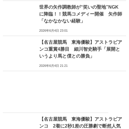
世界の矢作調教師が“笑いの聖地”NGK
に降臨！！競馬コメディー開催 矢作師
「なかなかない経験」
2026年6月4日 23:01
【名古屋競馬 東海優駿】アストラビア
ンコ重賞4勝目 細川智史騎手「展開と
いうより馬と僕との勝負」
2026年6月4日 21:21
【名古屋競馬 東海優駿】アストラビア
ンコ 2着に2秒1差の圧勝劇で断然人気