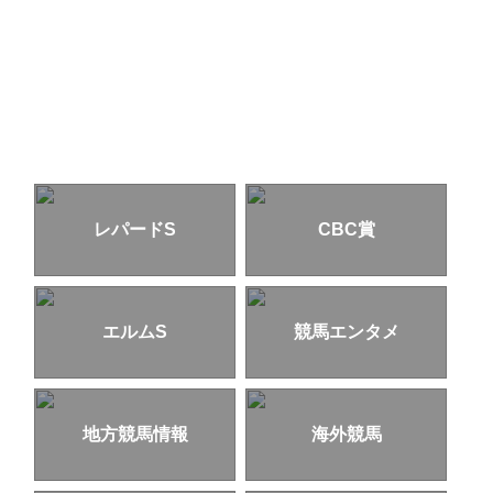
レパードS
CBC賞
エルムS
競馬エンタメ
地方競馬情報
海外競馬