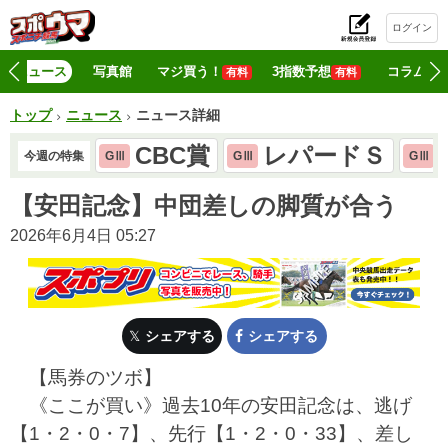
ログイン
初
ニュース
写真館
マジ買う！
3指数予想
コラム
有料
有料
トップ
ニュース
ニュース詳細
CBC賞
レパードＳ
今週の特集
GⅢ
GⅢ
GⅢ
【安田記念】中団差しの脚質が合う
2026年6月4日 05:27
シェアする
シェアする
【馬券のツボ】
《ここが買い》過去10年の安田記念は、逃げ
【1・2・0・7】、先行【1・2・0・33】、差し