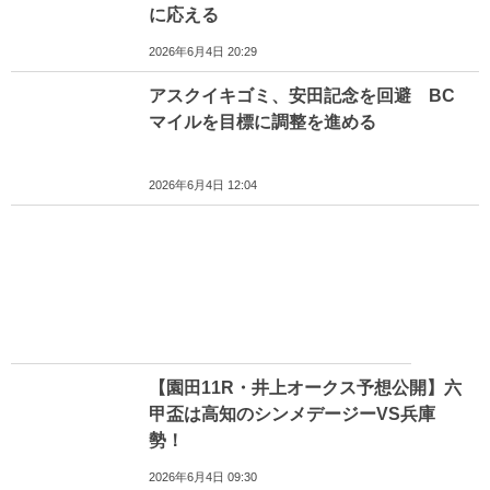
に応える
2026年6月4日 20:29
アスクイキゴミ、安田記念を回避 BC
マイルを目標に調整を進める
2026年6月4日 12:04
【園田11R・井上オークス予想公開】六
甲盃は高知のシンメデージーVS兵庫
勢！
2026年6月4日 09:30