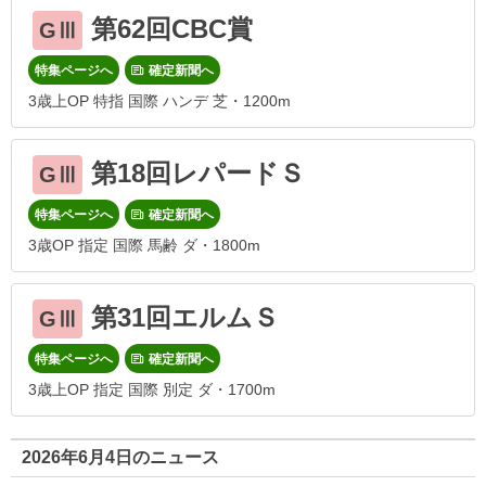
第62回CBC賞
GⅢ
特集ページへ
確定新聞へ
3歳上OP 特指 国際 ハンデ 芝・1200m
第18回レパードＳ
GⅢ
特集ページへ
確定新聞へ
3歳OP 指定 国際 馬齢 ダ・1800m
第31回エルムＳ
GⅢ
特集ページへ
確定新聞へ
3歳上OP 指定 国際 別定 ダ・1700m
2026年6月4日のニュース