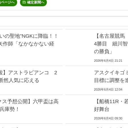
集ページへ
確定新聞へ
いの聖地”NGKに降臨！！
【名古屋競馬
矢作師「なかなかない経
4勝目 細川
の勝負」
2026年6月4日 21:21
駿】アストラビアンコ 2
アスクイキゴ
で断然人気に応える
目標に調整を
2026年6月4日 12:04
クス予想公開】六甲盃は高
【船橋11R
S兵庫勢！
好舞台
2026年6月4日 09:30