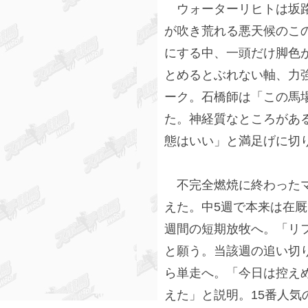
ウォーターリヒトは坂路
が吹き荒れる悪天候のこ
にする中、一頭だけ脚色が
とめるとぶれない軸、力強
ーク。石橋師は「この馬
た。神経質なところがあ
態はいい」と満足げに切
不完全燃焼に終わったマ
えた。中5週で本来は在厩
週間の短期放牧へ。「リ
と願う。当該週の追い切
ら単走へ。「今日は控え
えた」と説明。15番人気