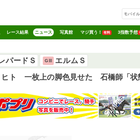
モバイル
報
レース結果
ニュース
写真館
マジ買う！
3指数予想
有料
レパードＳ
エルムＳ
GⅢ
リヒト 一枚上の脚色見せた 石橋師「状