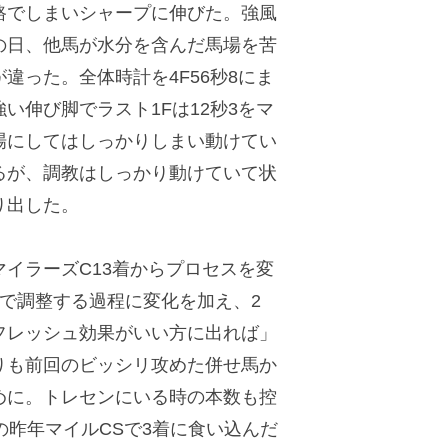
でしまいシャープに伸びた。強風
の日、他馬が水分を含んだ馬場を苦
違った。全体時計を4F56秒8にま
い伸び脚でラスト1Fは12秒3をマ
場にしてはしっかりしまい動けてい
るが、調教はしっかり動けていて状
り出した。
イラーズC13着からプロセスを変
で調整する過程に変化を加え、2
フレッシュ効果がいい方に出れば」
りも前回のビッシリ攻めた併せ馬か
めに。トレセンにいる時の本数も控
の昨年マイルCSで3着に食い込んだ