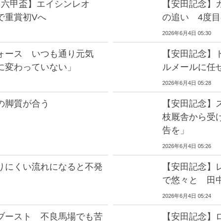
 六甲盃】エイシンレオ
【安田記念】
で重賞初Vへ
の追い 4度
2026年6月4日 05:30
フォース いつも通り元気
【安田記念】
に変わっていない」
ルメールに任
2026年6月4日 05:28
の脚質が合う
【安田記念】
枝厩舎から受
告を」
2026年6月4日 05:26
りにくい流れになると不発
【安田記念】
で悠々と 田
2026年6月4日 05:24
ブースト 不良馬場でも苦
【安田記念】