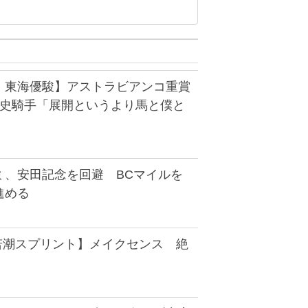
 東海優駿】アストラビアンコ重賞
智史騎手「展開というより馬と僕と
ミ、安田記念を回避 BCマイルを
進める
・若潮スプリント】メイクセンス 絶