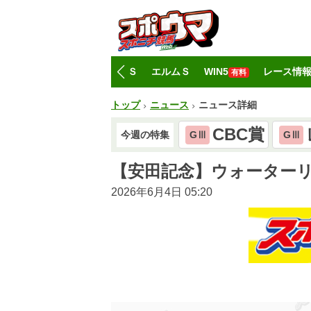
トップ
CBC賞
レパードＳ
エルムＳ
WIN5
レース情
有料
トップ
ニュース
ニュース詳細
CBC賞
今週の特集
GⅢ
GⅢ
【安田記念】ウォーター
2026年6月4日 05:20