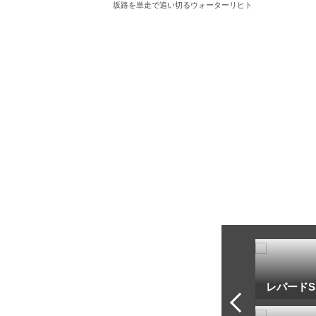
坂路を単走で追い切るウォーターリヒト
トフ・ルメール
安藤勝己
レパードS