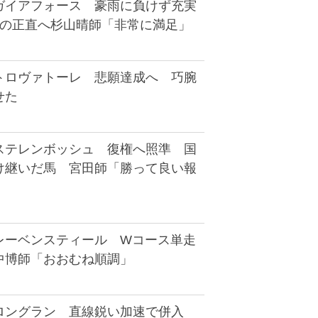
ガイアフォース 豪雨に負けず充実
目の正直へ杉山晴師「非常に満足」
トロヴァトーレ 悲願達成へ 巧腕
せた
ステレンボッシュ 復権へ照準 国
け継いだ馬 宮田師「勝って良い報
レーベンスティール Wコース単走
中博師「おおむね順調」
ロングラン 直線鋭い加速で併入