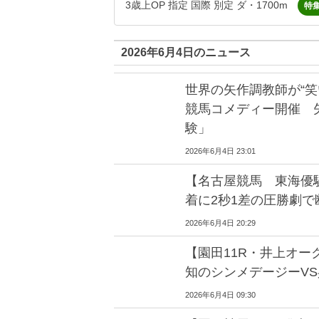
3歳上OP 指定 国際 別定 ダ・1700m
特
2026年6月4日のニュース
世界の矢作調教師が“笑
競馬コメディー開催 
験」
2026年6月4日 23:01
【名古屋競馬 東海優
着に2秒1差の圧勝劇
2026年6月4日 20:29
【園田11R・井上オー
知のシンメデージーV
2026年6月4日 09:30