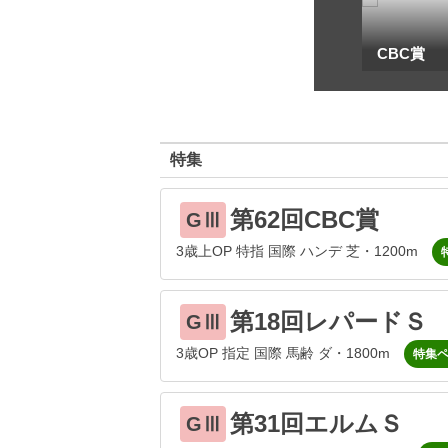
一
地方海外G1出馬表
CBC賞
特集
第62回CBC賞
GⅢ
3歳上OP 特指 国際 ハンデ 芝・1200m
第18回レパードＳ
GⅢ
3歳OP 指定 国際 馬齢 ダ・1800m
特集
第31回エルムＳ
GⅢ