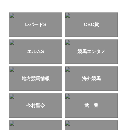
レパードS
CBC賞
エルムS
競馬エンタメ
地方競馬情報
海外競馬
今村聖奈
武 豊