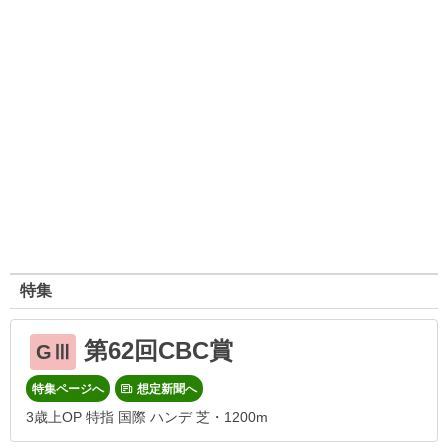
特集
第62回CBC賞
GⅢ
特集ページへ
想定新聞へ
3歳上OP 特指 国際 ハンデ 芝・1200m