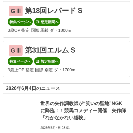
第18回レパードＳ
GⅢ
特集ページへ
想定新聞へ
3歳OP 指定 国際 馬齢 ダ・1800m
第31回エルムＳ
GⅢ
特集ページへ
想定新聞へ
3歳上OP 指定 国際 別定 ダ・1700m
2026年6月4日のニュース
世界の矢作調教師が“笑いの聖地”NGK
に降臨！！競馬コメディー開催 矢作師
「なかなかない経験」
2026年6月4日 23:01