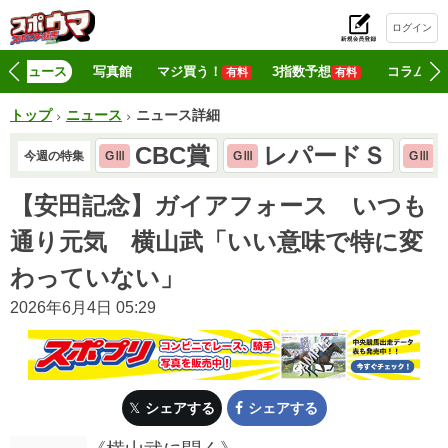
ログイン
初
ニュース
写真館
マジ買う！
3指数予想
コラム
有料
有料
トップ
ニュース
ニュース詳細
CBC賞
レパードＳ
今週の特集
GⅢ
GⅢ
GⅢ
【安田記念】ガイアフォース いつも
通り元気 横山武「いい意味で特に変
わっていない」
2026年6月4日 05:29
シェアする
シェアする