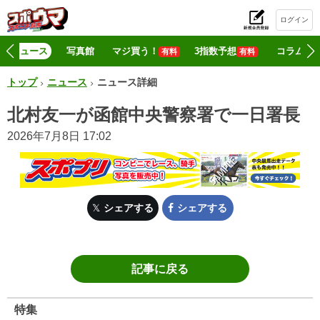
ログイン
初
ニュース
写真館
マジ買う！
3指数予想
コラム
有料
有料
トップ
ニュース
ニュース詳細
北村友一が函館中央警察署で一日署長
2026年7月8日 17:02
シェアする
シェアする
記事に戻る
特集