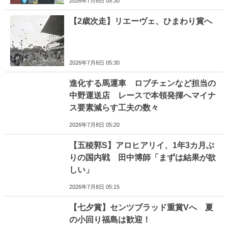
2026年7月8日 05:30
【2歳次走】リエーヴェ、ひまわり賞へ
2026年7月8日 05:30
進化する馬運車 ロブチェンなど担当の
中野運送店 レースで本領発揮へマイナ
ス要素減らす工夫の数々
2026年7月8日 05:20
【五稜郭S】アロヒアリイ、1年3カ月ぶ
りの国内戦 田中博師「まずは結果が欲
しい」
2026年7月8日 05:15
【七夕賞】センツブラッド重賞Vへ 夏
の小回り福島は歓迎！