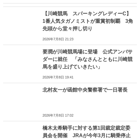
【川崎競馬 スパーキングレディーC】
1番人気タガノミストが重賞初制覇 3角
先頭から堂々押し切り
2026年7月8日 21:23
要潤が川崎競馬場に登場 公式アンバサ
ダーに就任 「みなさんとともに川崎競
馬を盛り上げていきたい」
2026年7月8日 19:41
北村友一が函館中央警察署で一日署長
2026年7月8日 17:02
橋木太希騎手に対する第1回裁定裁定委
員会を開催 JRAが今年3月に騎乗停止