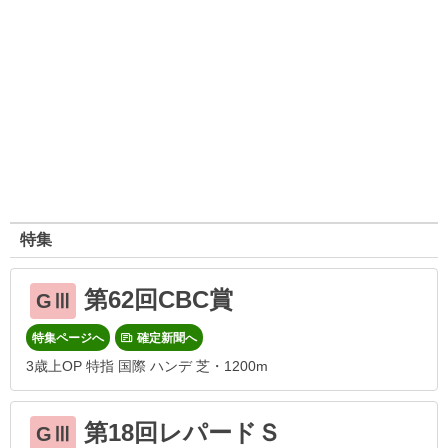
特集
第62回CBC賞
GⅢ
特集ページへ
確定新聞へ
3歳上OP 特指 国際 ハンデ 芝・1200m
第18回レパードＳ
GⅢ