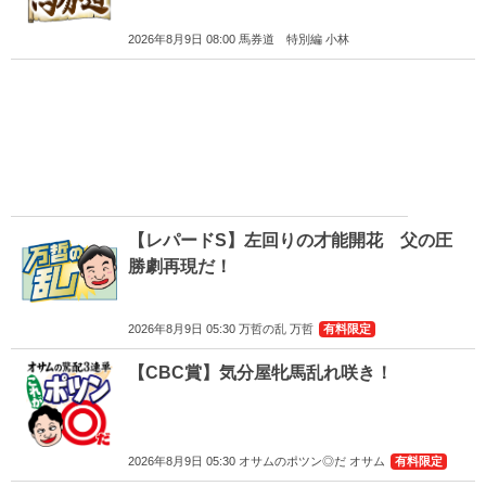
2026年8月9日 08:00 馬券道 特別編 小林
【レパードS】左回りの才能開花 父の圧
勝劇再現だ！
2026年8月9日 05:30 万哲の乱 万哲
有料限定
【CBC賞】気分屋牝馬乱れ咲き！
2026年8月9日 05:30 オサムのポツン◎だ オサム
有料限定