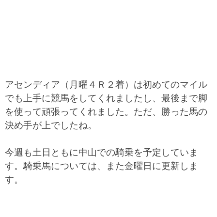
アセンディア（月曜４Ｒ２着）は初めてのマイル
でも上手に競馬をしてくれましたし、最後まで脚
を使って頑張ってくれました。ただ、勝った馬の
決め手が上でしたね。
今週も土日ともに中山での騎乗を予定していま
す。騎乗馬については、また金曜日に更新しま
す。