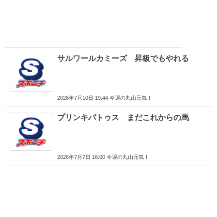
サルワールカミーズ 昇級でもやれる
2026年7月10日 19:44 今週の丸山元気！
プリンキパトゥス まだこれからの馬
2026年7月7日 16:00 今週の丸山元気！