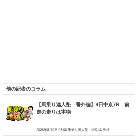
他の記者のコラム
【馬乗り達人塾 番外編】9日中京7R 前
走の走りは本物
2026年8月9日 08:00 馬乗り達人塾 特別編 田村