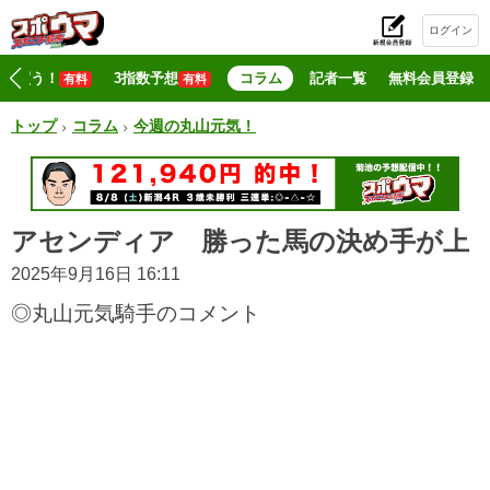
ログイン
初
マジ買う！
3指数予想
コラム
記者一覧
無料会員登録
有料
有料
トップ
コラム
今週の丸山元気！
アセンディア 勝った馬の決め手が上
2025年9月16日 16:11
◎丸山元気騎手のコメント