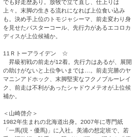
でも好走歴あり。放牧で立て直し、仕上りは
上々。末脚の生きる流れになれば上位食い込み
も。決め手上位のトモジャシーマ、前走変わり身
を見せたバスターコール、先行力があるエコロカ
ディスが上位候補か。
11Ｒトーアライデン ☆
昇級初戦の前走が12着。先行力はあるが、展開
の助けがないと上位争いまでは…。前走完勝のヤ
マニンアドホック、末脚堅実なフクノブルーレイ
ク、前走は不利があったシャドウメテオが上位候
補か。
＜山崎啓介＞
1982年生まれの北海道出身。2007年に専門紙
「一馬(現・優馬)」に入社。美浦の想定班で、若