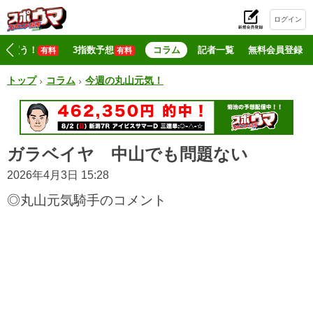
ログイン
初
マジ買う！
3指数予想
コラム
記者一覧
無料会員登録
有料
有料
トップ
コラム
今週の丸山元気！
ガラベイヤ 中山でも問題ない
2026年4月3日 15:28
◎丸山元気騎手のコメント