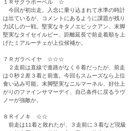
１Ｒサクラボーベル ☆
今回が初出走。入念に乗り込まれて水準の時計
は出ているが、コメントにあるように課題が残り
力試しの一戦。堅実なキタノエピックアン、末脚
堅実なタイセイルビー、距離延長で前走着順を上
げたミアルーチェが上位候補か。
７Ｒガラベイヤ ☆☆☆
２走前は直線で進路がなく６着だったが、前走
は０秒２差３着と前進。今回もスムーズなら上位
食い込み可能。末脚堅実なニルマーネル、好仕上
がりのファインサマーデイ、自己条件に戻るラヴ
ノーが強敵か。
８Ｒイノキ ☆☆
前走は11着と敗れたが、３走前に３着など現級