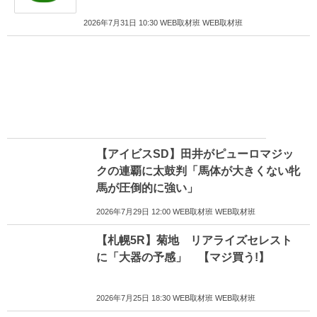
2026年7月31日 10:30 WEB取材班 WEB取材班
【アイビスSD】田井がピューロマジッ
クの連覇に太鼓判「馬体が大きくない牝
馬が圧倒的に強い」
2026年7月29日 12:00 WEB取材班 WEB取材班
【札幌5R】菊地 リアライズセレスト
に「大器の予感」 【マジ買う!】
2026年7月25日 18:30 WEB取材班 WEB取材班