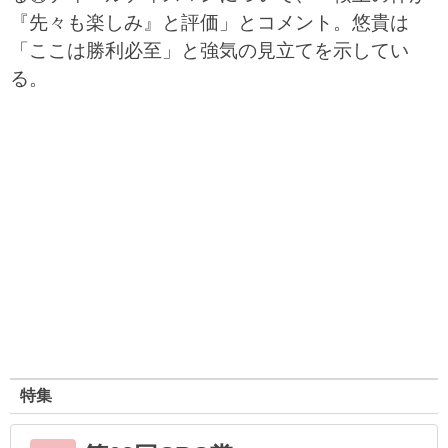
『先々も楽しみ』と評価」とコメント。悠貴は
「ここは勝利必至」と強気の見立てを示してい
る。
特集