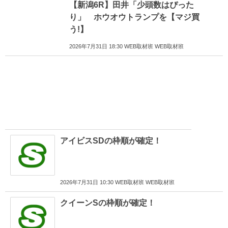
【新潟6R】田井「少頭数はぴった
り」 ホウオウトランプを【マジ買
う!】
2026年7月31日 18:30 WEB取材班 WEB取材班
アイビスSDの枠順が確定！
2026年7月31日 10:30 WEB取材班 WEB取材班
クイーンSの枠順が確定！