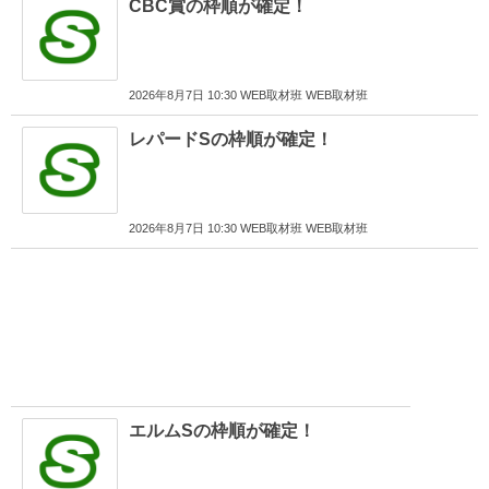
CBC賞の枠順が確定！
2026年8月7日 10:30 WEB取材班 WEB取材班
レパードSの枠順が確定！
2026年8月7日 10:30 WEB取材班 WEB取材班
エルムSの枠順が確定！