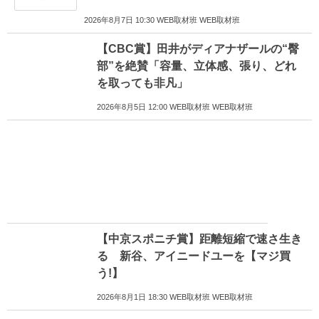
2026年8月7日 10:30 WEB取材班 WEB取材班
【CBC賞】田井がディアナザールの“臀
部”を絶賛「容量、立体感、張り、どれ
を取っても非凡」
2026年8月5日 12:00 WEB取材班 WEB取材班
【中京スポニチ賞】距離短縮で速さ生き
る 新谷、アイニードユーを【マジ買
う!】
2026年8月1日 18:30 WEB取材班 WEB取材班