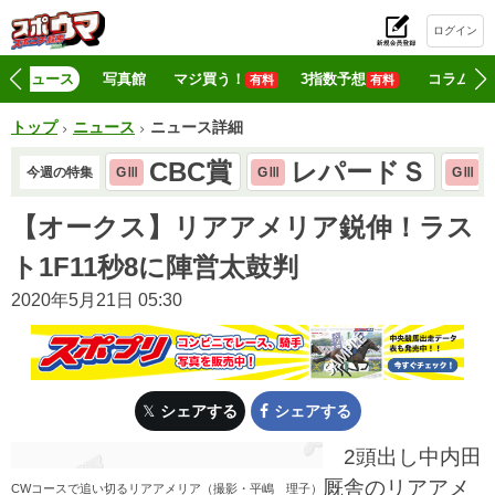
ログイン
初
ニュース
写真館
マジ買う！
3指数予想
コラム
有料
有料
トップ
ニュース
ニュース詳細
CBC賞
レパードＳ
今週の特集
GⅢ
GⅢ
GⅢ
【オークス】リアアメリア鋭伸！ラス
ト1F11秒8に陣営太鼓判
2020年5月21日 05:30
シェアする
シェアする
2頭出し中内田
厩舎のリアアメ
CWコースで追い切るリアアメリア（撮影・平嶋 理子）