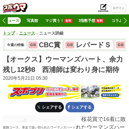
ログイン
初
ニュース
写真館
マジ買う！
3指数予想
コラム
有料
有料
トップ
ニュース
ニュース詳細
CBC賞
レパードＳ
今週の特集
GⅢ
GⅢ
GⅢ
【オークス】ウーマンズハート、余力
残し12秒8 西浦師は変わり身に期待
2020年5月21日 05:30
シェアする
シェアする
桜花賞で16着に敗
れたウーマンズハー
坂路コース、単走で追い切られたウーマンズハート