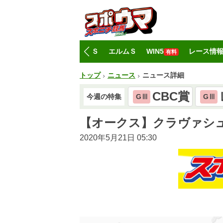
トップ
CBC賞
レパードＳ
エルムＳ
WIN5
レース情
有料
トップ
ニュース
ニュース詳細
CBC賞
今週の特集
GⅢ
GⅢ
【オークス】クラヴァシ
2020年5月21日 05:30