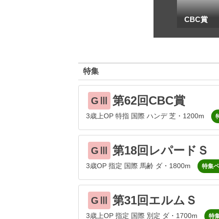
一
地方海外G1出馬表
CBC賞
特集
第62回CBC賞
GⅢ
3歳上OP 特指 国際 ハンデ 芝・1200m
第18回レパードＳ
GⅢ
3歳OP 指定 国際 馬齢 ダ・1800m
特集
第31回エルムＳ
GⅢ
3歳上OP 指定 国際 別定 ダ・1700m
特