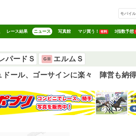
モバイル
報
レース結果
ニュース
写真館
マジ買う！
3指数予想
有料
レパードＳ
エルムＳ
GⅢ
ュドール、ゴーサインに楽々 陣営も納