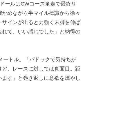
ドールはCWコース単走で最終リ
確かめながら半マイル標識から徐々
ーサインが出ると力強く末脚を伸ば
走れて、いい感じでした」と納得の
0メートル。「パドックで気持ちが
けど、レースに対しては真面目。距
います」と巻き返しに意欲を燃やし