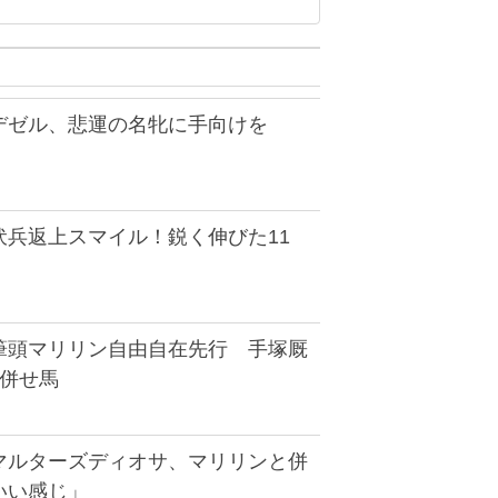
デゼル、悲運の名牝に手向けを
伏兵返上スマイル！鋭く伸びた11
筆頭マリリン自由自在先行 手塚厩
頭併せ馬
マルターズディオサ、マリリンと併
いい感じ」