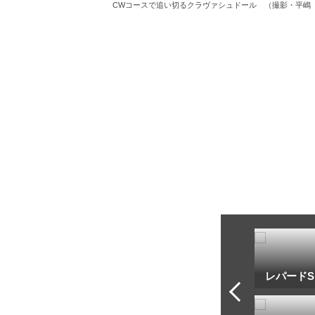
CWコースで追い切るクラヴァシュドール （撮影・平嶋
トフ・ルメール
安藤勝己
レパードS