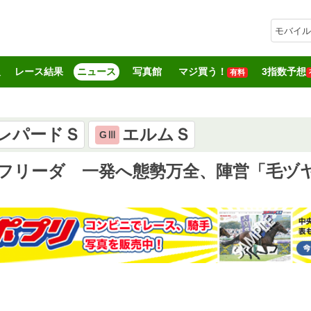
モバイル
報
レース結果
ニュース
写真館
マジ買う！
3指数予想
有料
レパードＳ
エルムＳ
GⅢ
ルフリーダ 一発へ態勢万全、陣営「毛ヅ