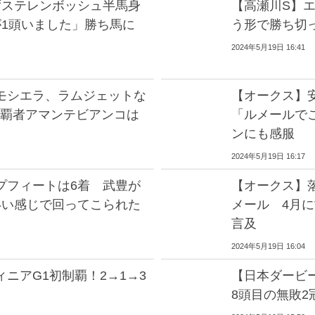
ずステレンボッシュ半馬身
【高瀬川S】
が1頭いました」勝ち馬に
う形で勝ち切
2024年5月19日 16:41
モシエラ、ラムジェットな
【オークス】
盃覇者アマンテビアンコは
「ルメールで
ンにも感服
2024年5月19日 16:17
プフィートは6着 武豊が
【オークス】
いい感じで回ってこられた
メール 4月
言及
2024年5月19日 16:04
ニアG1初制覇！2→1→3
【日本ダービ
8頭目の無敗2