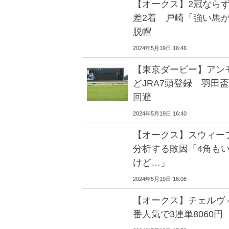
【オークス】2冠なら
差2着 戸崎「強い馬
脱帽
2024年5月19日 16:46
【東京ダービー】アン
どJRA7頭登録 羽田
回避
2024年5月19日 16:40
【オークス】スウィー
分析する敗因「4角も
けど…」
2024年5月19日 16:08
【オークス】チェルヴィ
番人気で3連単8060円