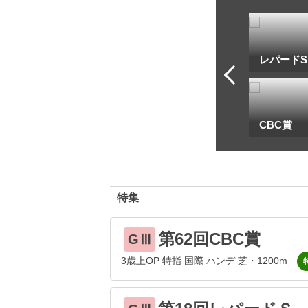
トフ・ルメール
安藤勝己
レパードS
一
地方海外G1出馬表
CBC賞
特集
第62回CBC賞
GⅢ
3歳上OP 特指 国際 ハンデ 芝・1200m