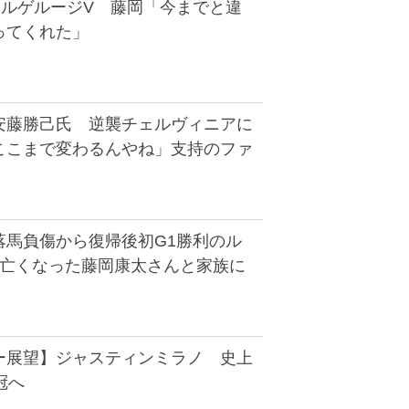
エルゲルージV 藤岡「今までと違
ってくれた」
安藤勝己氏 逆襲チェルヴィニアに
ここまで変わるんやね」支持のファ
落馬負傷から復帰後初G1勝利のル
に亡くなった藤岡康太さんと家族に
ー展望】ジャスティンミラノ 史上
冠へ