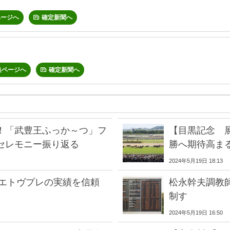
ページへ
確定新聞へ
集ページへ
確定新聞へ
！「武豊王ふっか～つ」フ
【目黒記念 
セレモニー振り返る
勝へ期待高ま
2024年5月19日 18:13
着エトヴプレの実績を信頼
松永幹夫調教師
制す
2024年5月19日 16:50