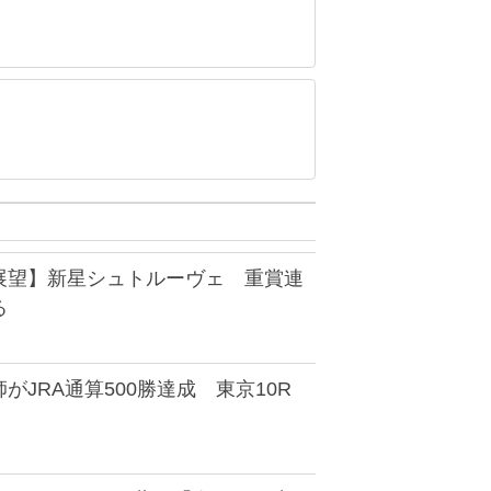
展望】新星シュトルーヴェ 重賞連
る
がJRA通算500勝達成 東京10R