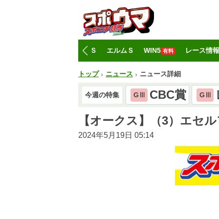
トップ
CBC賞
レパードＳ
エルムＳ
WIN5
レース情
有料
トップ
ニュース
ニュース詳細
CBC賞
今週の特集
GⅢ
GⅢ
【オークス】（3）エセ
2024年5月19日 05:14