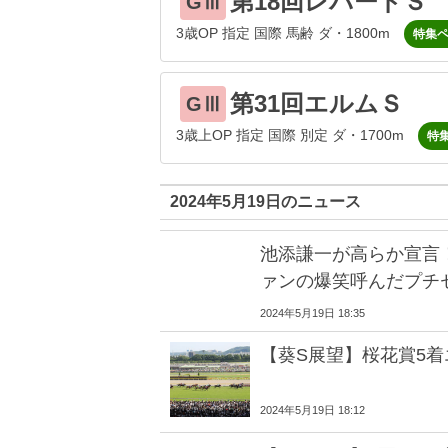
第18回レパードＳ
GⅢ
3歳OP 指定 国際 馬齢 ダ・1800m
特集
第31回エルムＳ
GⅢ
3歳上OP 指定 国際 別定 ダ・1700m
特
2024年5月19日のニュース
池添謙一が高らか宣言
ァンの爆笑呼んだプチ
2024年5月19日 18:35
【葵S展望】桜花賞5
2024年5月19日 18:12