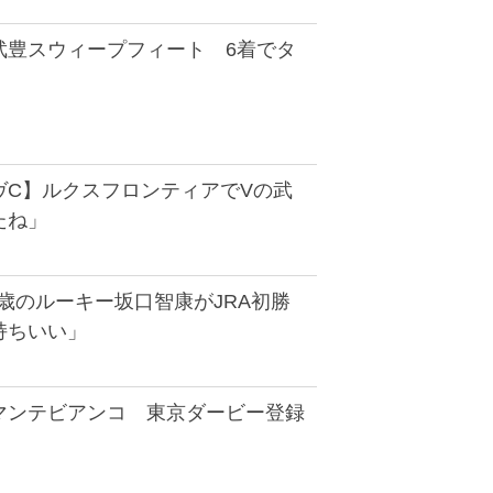
武豊スウィープフィート 6着でタ
ヴC】ルクスフロンティアでVの武
たね」
3歳のルーキー坂口智康がJRA初勝
持ちいい」
マンテビアンコ 東京ダービー登録