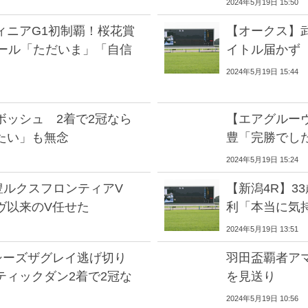
2024年5月19日 15:50
ィニアG1初制覇！桜花賞
【オークス】
メール「ただいま」「自信
イトル届かず
2024年5月19日 15:44
ボッシュ 2着で2冠なら
【エアグルー
たい」も無念
豊「完勝でし
2024年5月19日 15:24
豊ルクスフロンティアV
【新潟4R】3
ヴ以来のV任せた
利「本当に気
2024年5月19日 13:51
シーズザグレイ逃げ切り
羽田盃覇者ア
ティックダン2着で2冠な
を見送り
2024年5月19日 10:56