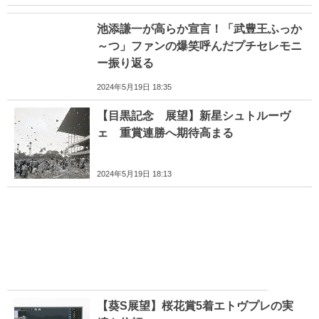
池添謙一が高らか宣言！「武豊王ふっか
～つ」ファンの爆笑呼んだプチセレモニ
ー振り返る
2024年5月19日 18:35
【目黒記念 展望】新星シュトルーヴ
ェ 重賞連勝へ期待高まる
2024年5月19日 18:13
【葵S展望】桜花賞5着エトヴプレの実