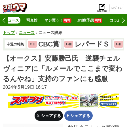
ログイン
初
ニュース
写真館
マジ買う！
3指数予想
コラム
有料
有料
トップ
ニュース
ニュース詳細
CBC賞
レパードＳ
今週の特集
GⅢ
GⅢ
GⅢ
【オークス】安藤勝己氏 逆襲チェル
ヴィニアに「ルメールでここまで変わ
るんやね」支持のファンにも感服
2024年5月19日 16:17
シェアする
シェアする