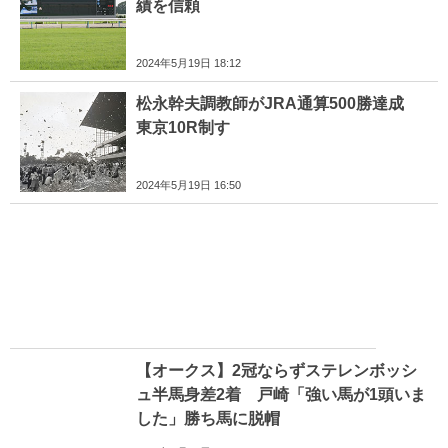
績を信頼
2024年5月19日 18:12
松永幹夫調教師がJRA通算500勝達成
東京10R制す
2024年5月19日 16:50
【オークス】2冠ならずステレンボッシ
ュ半馬身差2着 戸崎「強い馬が1頭いま
した」勝ち馬に脱帽