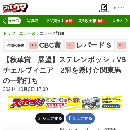
ログイン
初
ニュース
写真館
マジ買う！
3指数予想
コラム
有料
有料
トップ
ニュース
ニュース詳細
CBC賞
レパードＳ
今週の特集
GⅢ
GⅢ
GⅢ
【秋華賞 展望】ステレンボッシュVS
チェルヴィニア 2冠を懸けた関東馬
の一騎打ち
2024年10月6日 17:30
シェアする
シェアする