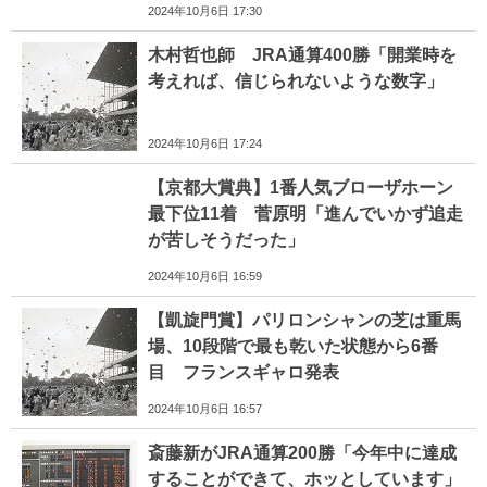
2024年10月6日 17:30
木村哲也師 JRA通算400勝「開業時を
考えれば、信じられないような数字」
2024年10月6日 17:24
【京都大賞典】1番人気ブローザホーン
最下位11着 菅原明「進んでいかず追走
が苦しそうだった」
2024年10月6日 16:59
【凱旋門賞】パリロンシャンの芝は重馬
場、10段階で最も乾いた状態から6番
目 フランスギャロ発表
2024年10月6日 16:57
斎藤新がJRA通算200勝「今年中に達成
することができて、ホッとしています」