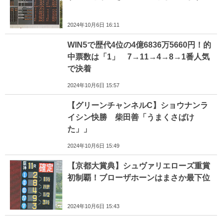
2024年10月6日 16:11
WIN5で歴代4位の4億6836万5660円！的
中票数は「1」 7→11→4→8→1番人気
で決着
2024年10月6日 15:57
【グリーンチャンネルC】ショウナンラ
イシン快勝 柴田善「うまくさばけ
た」」
2024年10月6日 15:49
【京都大賞典】シュヴァリエローズ重賞
初制覇！ブローザホーンはまさか最下位
2024年10月6日 15:43