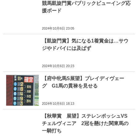
競馬凱旋門賞パブリックビューイング応
援ボード
2024年10月6日 23:05
【凱旋門賞】気になる1着賞金は…サウ
ジやドバイには及ばず
2024年10月6日 20:23
【府中牝馬S展望】ブレイディヴェー
グ G1馬の貫禄を見せる
2024年10月6日 18:13
【秋華賞 展望】ステレンボッシュVS
チェルヴィニア 2冠を懸けた関東馬の
一騎打ち