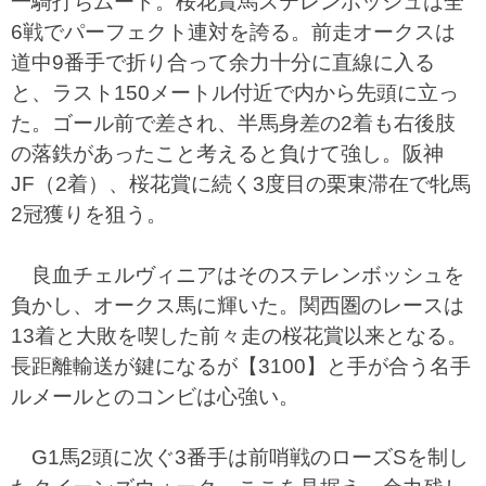
一騎打ちムード。桜花賞馬ステレンボッシュは全
6戦でパーフェクト連対を誇る。前走オークスは
道中9番手で折り合って余力十分に直線に入る
と、ラスト150メートル付近で内から先頭に立っ
た。ゴール前で差され、半馬身差の2着も右後肢
の落鉄があったこと考えると負けて強し。阪神
JF（2着）、桜花賞に続く3度目の栗東滞在で牝馬
2冠獲りを狙う。
良血チェルヴィニアはそのステレンボッシュを
負かし、オークス馬に輝いた。関西圏のレースは
13着と大敗を喫した前々走の桜花賞以来となる。
長距離輸送が鍵になるが【3100】と手が合う名手
ルメールとのコンビは心強い。
G1馬2頭に次ぐ3番手は前哨戦のローズSを制し