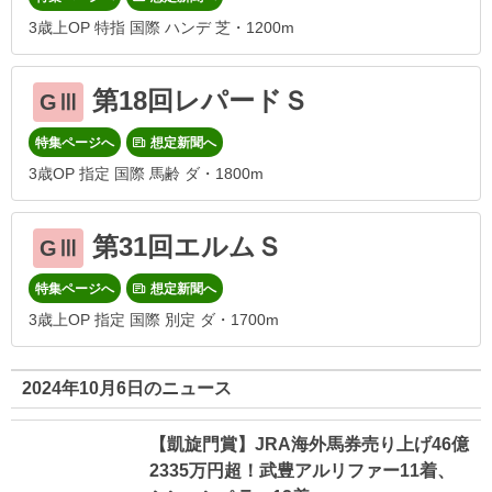
3歳上OP 特指 国際 ハンデ 芝・1200m
第18回レパードＳ
GⅢ
特集ページへ
想定新聞へ
3歳OP 指定 国際 馬齢 ダ・1800m
第31回エルムＳ
GⅢ
特集ページへ
想定新聞へ
3歳上OP 指定 国際 別定 ダ・1700m
2024年10月6日のニュース
【凱旋門賞】JRA海外馬券売り上げ46億
2335万円超！武豊アルリファー11着、