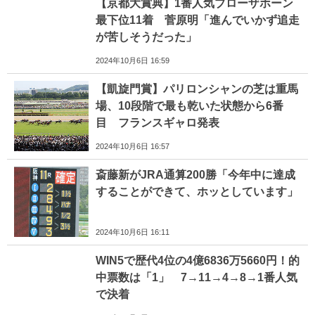
【京都大賞典】1番人気ブローザホーン
最下位11着 菅原明「進んでいかず追走
が苦しそうだった」
2024年10月6日 16:59
【凱旋門賞】パリロンシャンの芝は重馬
場、10段階で最も乾いた状態から6番
目 フランスギャロ発表
2024年10月6日 16:57
斎藤新がJRA通算200勝「今年中に達成
することができて、ホッとしています」
2024年10月6日 16:11
WIN5で歴代4位の4億6836万5660円！的
中票数は「1」 7→11→4→8→1番人気
で決着