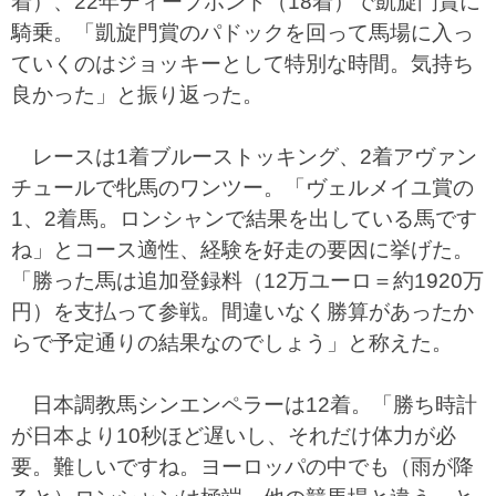
着）、22年ディープボンド（18着）で凱旋門賞に
騎乗。「凱旋門賞のパドックを回って馬場に入っ
ていくのはジョッキーとして特別な時間。気持ち
良かった」と振り返った。
レースは1着ブルーストッキング、2着アヴァン
チュールで牝馬のワンツー。「ヴェルメイユ賞の
1、2着馬。ロンシャンで結果を出している馬です
ね」とコース適性、経験を好走の要因に挙げた。
「勝った馬は追加登録料（12万ユーロ＝約1920万
円）を支払って参戦。間違いなく勝算があったか
らで予定通りの結果なのでしょう」と称えた。
日本調教馬シンエンペラーは12着。「勝ち時計
が日本より10秒ほど遅いし、それだけ体力が必
要。難しいですね。ヨーロッパの中でも（雨が降