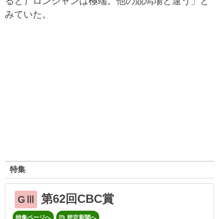
ると）ロンシャンは極端。他の競馬場と違う」と
みていた。
特集
第62回CBC賞
GⅢ
特集ページへ
想定新聞へ