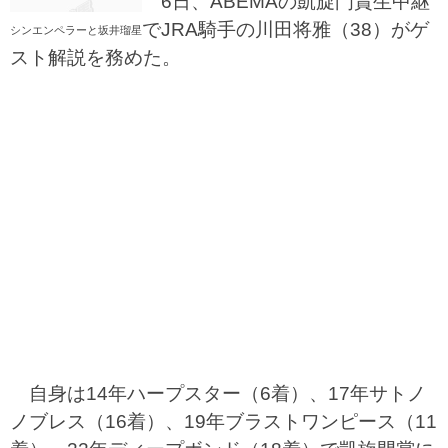
6日、ABEMAの凱旋門賞生中継
でJRA騎手の川田将雅（38）がゲ
シンエンペラーと坂井瑠星
スト解説を務めた。
自身は14年ハープスター（6着）、17年サトノ
ノブレス（16着）、19年ブラストワンピース（11