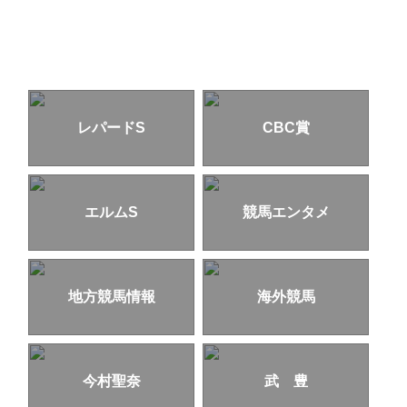
レパードS
CBC賞
エルムS
競馬エンタメ
地方競馬情報
海外競馬
今村聖奈
武 豊