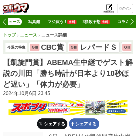
ログイン
初
ニュース
写真館
マジ買う！
3指数予想
コラム
有料
有料
トップ
ニュース
ニュース詳細
CBC賞
レパードＳ
今週の特集
GⅢ
GⅢ
GⅢ
【凱旋門賞】ABEMA生中継でゲスト解
説の川田「勝ち時計が日本より10秒ほ
ど遅い」「体力が必要」
2024年10月6日 23:45
シェアする
シェアする