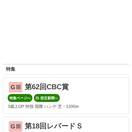
特集
第62回CBC賞
GⅢ
特集ページへ
想定新聞へ
3歳上OP 特指 国際 ハンデ 芝・1200m
第18回レパードＳ
GⅢ