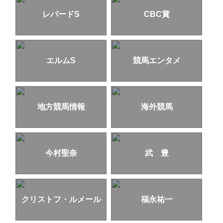
レパードS
CBC賞
エルムS
競馬エンタメ
地方競馬情報
海外競馬
今村聖奈
武 豊
クリストフ・ルメール
福永祐一