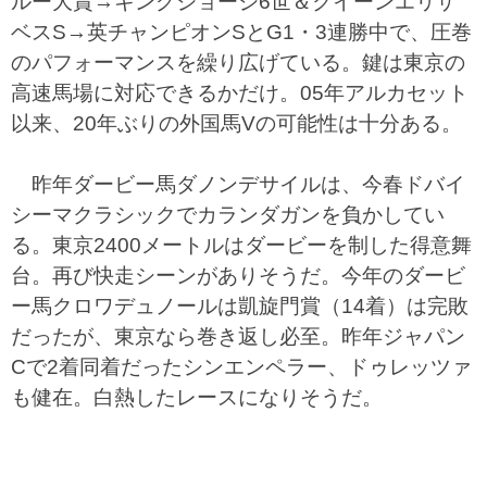
ルー大賞→キングジョージ6世＆クイーンエリザ
ベスS→英チャンピオンSとG1・3連勝中で、圧巻
のパフォーマンスを繰り広げている。鍵は東京の
高速馬場に対応できるかだけ。05年アルカセット
以来、20年ぶりの外国馬Vの可能性は十分ある。
昨年ダービー馬ダノンデサイルは、今春ドバイ
シーマクラシックでカランダガンを負かしてい
る。東京2400メートルはダービーを制した得意舞
台。再び快走シーンがありそうだ。今年のダービ
ー馬クロワデュノールは凱旋門賞（14着）は完敗
だったが、東京なら巻き返し必至。昨年ジャパン
Cで2着同着だったシンエンペラー、ドゥレッツァ
も健在。白熱したレースになりそうだ。