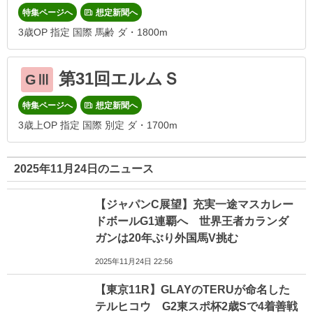
特集ページへ
想定新聞へ
3歳OP 指定 国際 馬齢 ダ・1800m
第31回エルムＳ
GⅢ
特集ページへ
想定新聞へ
3歳上OP 指定 国際 別定 ダ・1700m
2025年11月24日のニュース
【ジャパンC展望】充実一途マスカレー
ドボールG1連覇へ 世界王者カランダ
ガンは20年ぶり外国馬V挑む
2025年11月24日 22:56
【東京11R】GLAYのTERUが命名した
テルヒコウ G2東スポ杯2歳Sで4着善戦