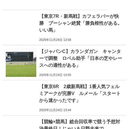
【東京7R・新馬戦】カフェラバーが快
勝 プーシャン絶賛「勝負根性がある。
いい馬」
2025年11月24日 13:58
【ジャパンC】カランダガン キャンタ
ーで調整 ロベル助手「日本の芝やレー
スへの適性がある」
2025年11月24日 13:55
【東京6R 2歳新馬戦】1番人気フェル
ミアークが完勝V ルメール「スタート
から速かったです」
2025年11月24日 13:44
【競輪×競馬】総合回収率で競う予想対
決最終日！じゃい＆日野未来で