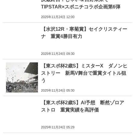
TIPSTAR×スポニチコラボ企画第6弾
2025年11月24日 12:00
【水沢12R・寒菊賞】セイクリスティー
ナ 重賞4勝目有力
2025年11月24日 09:30
【東スポ杯2歳S】ミスターX ダノンヒ
ストリー 新馬V舞台で重賞タイトル狙
う
2025年11月24日 05:30
【東スポ杯2歳S】AI予想 断然ゾロア
ストロ 重賞実績を高評価
2025年11月24日 05:29