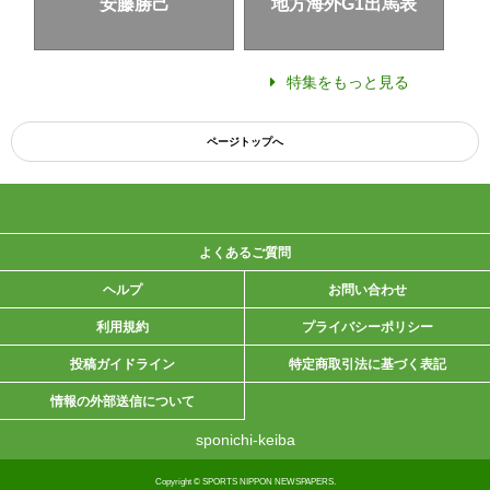
安藤勝己
地方海外G1出馬表
特集をもっと見る
ページトップへ
よくあるご質問
ヘルプ
お問い合わせ
利用規約
プライバシーポリシー
投稿ガイドライン
特定商取引法に基づく表記
情報の外部送信について
sponichi-keiba
Copyright © SPORTS NIPPON NEWSPAPERS.