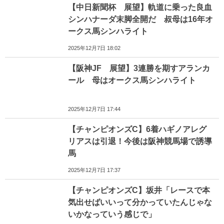
【中日新聞杯 展望】軌道に乗った良血
シンハナーダ末脚全開だ 叔母は16年オ
ークス馬シンハライト
2025年12月7日 18:02
【阪神JF 展望】3連勝を期すアランカ
ール 母はオークス馬シンハライト
2025年12月7日 17:44
【チャンピオンズC】6着ハギノアレグ
リアスは引退！今後は阪神競馬場で誘導
馬
2025年12月7日 17:37
【チャンピオンズC】坂井「レースで本
気出せばいいって分かっていたんじゃな
いかなっていう感じで」