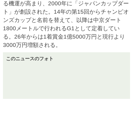
る機運が高まり、2000年に「ジャパンカップダー
ト」が創設された。14年の第15回からチャンピオ
ンズカップと名前を替えて、以降は中京ダート
1800メートルで行われるG1として定着してい
る。26年からは1着賞金1億5000万円と現行より
3000万円増額される。
このニュースのフォト