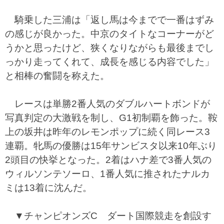
騎乗した三浦は「返し馬は今までで一番はずみ
の感じが良かった。中京のタイトなコーナーがど
うかと思ったけど、狭くなりながらも最後までし
っかり走ってくれて、成長を感じる内容でした」
と相棒の奮闘を称えた。
レースは単勝2番人気のダブルハートボンドが
写真判定の大激戦を制し、G1初制覇を飾った。鞍
上の坂井は昨年のレモンポップに続く同レース3
連覇。牝馬の優勝は15年サンビスタ以来10年ぶり
2頭目の快挙となった。2着はハナ差で3番人気の
ウィルソンテソーロ、1番人気に推されたナルカ
ミは13着に沈んだ。
▼チャンピオンズC ダート国際競走を創設す