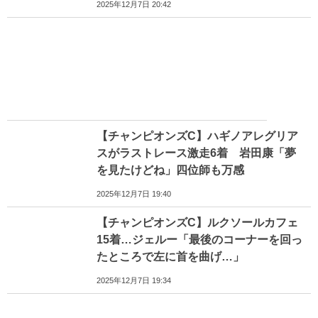
2025年12月7日 20:42
【チャンピオンズC】ハギノアレグリア
スがラストレース激走6着 岩田康「夢
を見たけどね」四位師も万感
2025年12月7日 19:40
【チャンピオンズC】ルクソールカフェ
15着…ジェルー「最後のコーナーを回っ
たところで左に首を曲げ…」
2025年12月7日 19:34