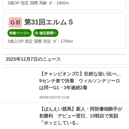
3歳OP 指定 国際 馬齢 ダ・1800m
第31回エルムＳ
GⅢ
特集ページへ
確定新聞へ
3歳上OP 指定 国際 別定 ダ・1700m
2025年12月7日のニュース
【チャンピオンズC】壮絶な追い比べ…
9センチ差で決着 ウィルソンテソーロ
は同一G1・3年連続2着
2025年12月7日 21:45
【ばんえい競馬】新人・阿部優哉騎手が
初勝利 デビュー翌日、10戦目で笑顔
「ホッとしている」