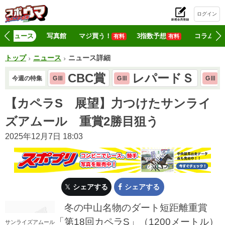
ログイン
初
ニュース
写真館
マジ買う！
3指数予想
コラム
有料
有料
トップ
ニュース
ニュース詳細
CBC賞
レパードＳ
今週の特集
GⅢ
GⅢ
GⅢ
【カペラS 展望】力つけたサンライ
ズアムール 重賞2勝目狙う
2025年12月7日 18:03
シェアする
シェアする
冬の中山名物のダート短距離重賞
「第18回カペラS」（1200メートル）
サンライズアムール