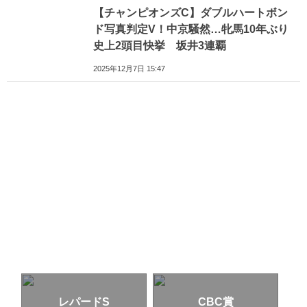
【チャンピオンズC】ダブルハートボン
ド写真判定V！中京騒然…牝馬10年ぶり
史上2頭目快挙 坂井3連覇
2025年12月7日 15:47
レパードS
CBC賞