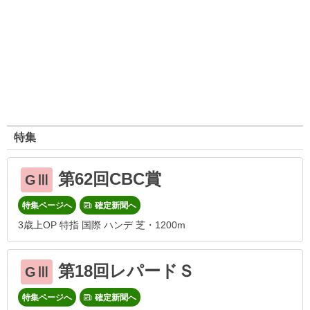
特集
第62回CBC賞
GⅢ
特集ページへ
確定新聞へ
3歳上OP 特指 国際 ハンデ 芝・1200m
第18回レパードＳ
GⅢ
特集ページへ
確定新聞へ