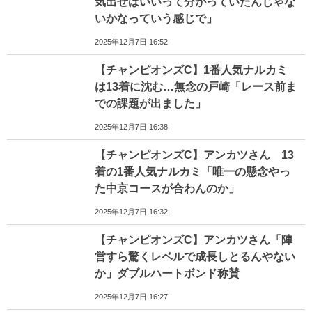
気出せばいいって分かっていたんじゃな
いかなっていう感じで」
2025年12月7日 16:52
【チャンピオンズC】1番人気ナルカミ
は13着に沈む…無念の戸崎「レース前ま
での課題が出ました」
2025年12月7日 16:38
【チャンピオンズC】アンカツさん 13
着の1番人気ナルカミ「唯一の懸念やっ
た中京コースが合わんのか」
2025年12月7日 16:32
【チャンピオンズC】アンカツさん「陣
営すら驚くレベルで成長しとるんやない
か」ダブルハートボンド称賛
2025年12月7日 16:27