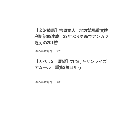
【金沢競馬】吉原寛人 地方競馬重賞勝
利新記録達成 23年ぶり更新でアンカツ
超えの201勝
2025年12月7日 19:20
【カペラS 展望】力つけたサンライズ
アムール 重賞2勝目狙う
2025年12月7日 18:03