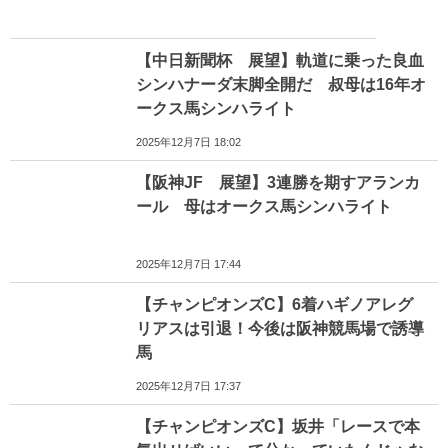
【中日新聞杯 展望】軌道に乗った良血
シンハナーダ末脚全開だ 叔母は16年オ
ークス馬シンハライト
2025年12月7日 18:02
【阪神JF 展望】3連勝を期すアランカ
ール 母はオークス馬シンハライト
2025年12月7日 17:44
【チャンピオンズC】6着ハギノアレグ
リアスは引退！今後は阪神競馬場で誘導
馬
2025年12月7日 17:37
【チャンピオンズC】坂井「レースで本