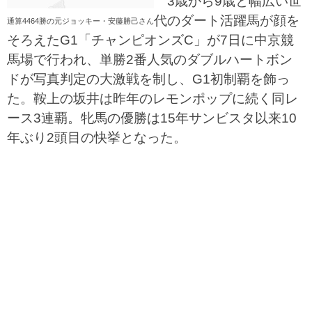
3歳から9歳と幅広い世
代のダート活躍馬が顔を
通算4464勝の元ジョッキー・安藤勝己さん
そろえたG1「チャンピオンズC」が7日に中京競
馬場で行われ、単勝2番人気のダブルハートボン
ドが写真判定の大激戦を制し、G1初制覇を飾っ
た。鞍上の坂井は昨年のレモンポップに続く同レ
ース3連覇。牝馬の優勝は15年サンビスタ以来10
年ぶり2頭目の快挙となった。