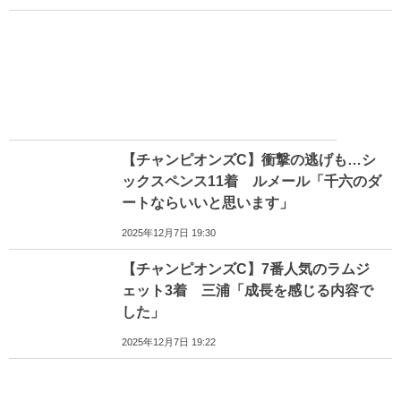
【チャンピオンズC】衝撃の逃げも…シ
ックスペンス11着 ルメール「千六のダ
ートならいいと思います」
2025年12月7日 19:30
【チャンピオンズC】7番人気のラムジ
ェット3着 三浦「成長を感じる内容で
した」
2025年12月7日 19:22