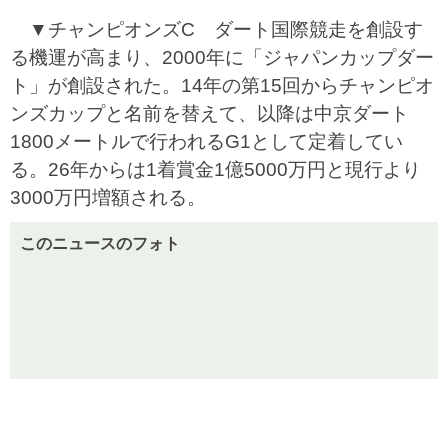
▼チャンピオンズC ダート国際競走を創設す
る機運が高まり、2000年に「ジャパンカップダー
ト」が創設された。14年の第15回からチャンピオ
ンズカップと名前を替えて、以降は中京ダート
1800メートルで行われるG1として定着してい
る。26年からは1着賞金1億5000万円と現行より
3000万円増額される。
このニュースのフォト