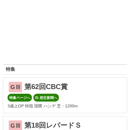
特集
第62回CBC賞
GⅢ
特集ページへ
想定新聞へ
3歳上OP 特指 国際 ハンデ 芝・1200m
第18回レパードＳ
GⅢ