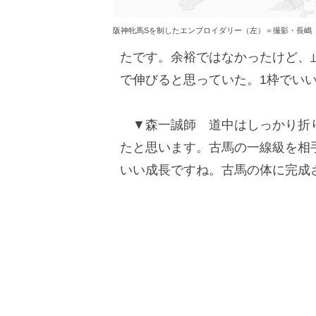
阪神牝馬Sを制したエンブロイダリー（左）＝撮影・長嶋
たです。余裕ではなかったけど、
で伸びると思っていた。1枠でい
▼森一誠師 道中はしっかり折り
たと思います。古馬の一線級を相手
いい成長ですね。古馬の体に完成