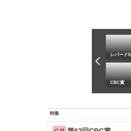
トフ・ルメール
安藤勝己
レパードS
一
地方海外G1出馬表
CBC賞
特集
第62回CBC賞