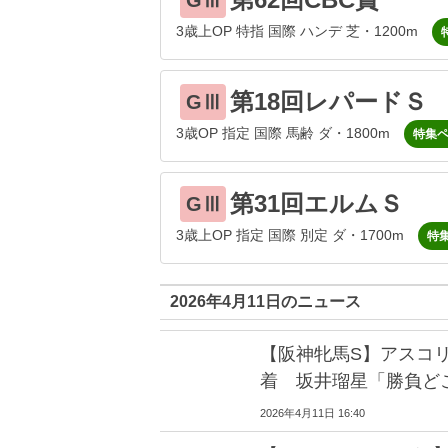
GⅢ
3歳上OP 特指 国際 ハンデ 芝・1200m
第18回レパードＳ
GⅢ
3歳OP 指定 国際 馬齢 ダ・1800m
特集
第31回エルムＳ
GⅢ
3歳上OP 指定 国際 別定 ダ・1700m
特
2026年4月11日のニュース
【阪神牝馬S】アスコリ
着 坂井瑠星「勝負ど
2026年4月11日 16:40