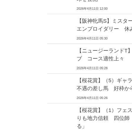
2026年4月11日 12:00
【阪神牝馬S】ミスタ
エンブロイダリー 休
2026年4月11日 05:30
【ニュージーランドT】
ブ コース適性上々
2026年4月11日 05:28
【桜花賞】（5）ギャ
不遇の差し馬 好枠から
2026年4月11日 05:26
【桜花賞】（1）フェ
りも地力信頼 四位師
る」