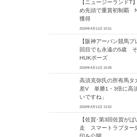
【ニュージーランドT
め先頭で重賞初制覇 N
獲得
2026年4月11日 15:51
【阪神アーバン競馬プ
回目でも永遠の5歳 
HUKポーズ
2026年4月11日 15:00
高須克弥氏の所有馬タ
差V 単勝1・3倍に高
いですね」
2026年4月11日 13:52
【佐賀･第3回佐賀がば
走 スマートラプター
印を公開