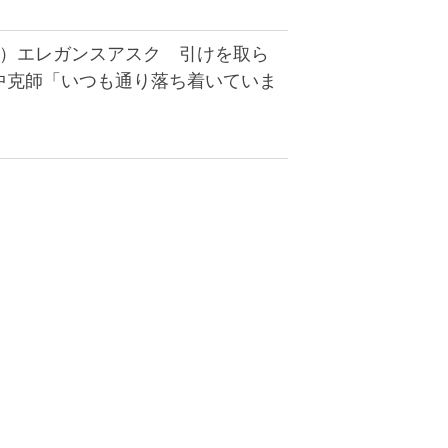
4）エレガンスアスク 引けを取ら
中克師「いつも通り落ち着いていま