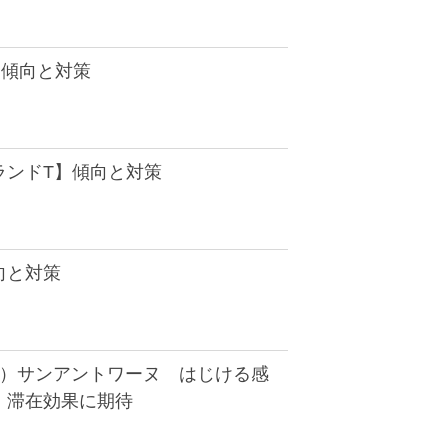
】傾向と対策
ランドT】傾向と対策
向と対策
2）サンアントワーヌ はじける感
 滞在効果に期待