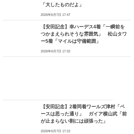
「大したものだよ」
2026年6月7日 17:47
【安田記念】幸ハーデス4着「一瞬前を
つかまえられそうな雰囲気」 松山タワ
ー5着「マイルは守備範囲」
2026年6月7日 17:32
【安田記念】2着同着ワールズ津村「ペ
ースは思った通り」 ガイア横山武「前
が止まらない割には頑張った」
2026年6月7日 17:22