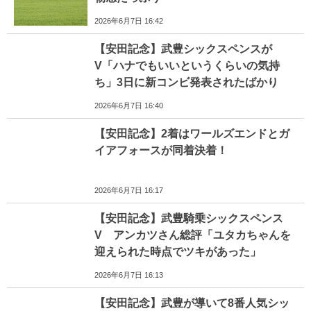
2026年6月7日 16:42
【安田記念】武豊シックスペンスが
V「ハナでもいいというくらいの気持
ち」3日に新コンビ発表されたばかり
2026年6月7日 16:40
【安田記念】2着はワールズエンドとガ
イアフォースが同着決着！
2026年6月7日 16:17
【安田記念】武豊騎乗シックスペンス
V アンカツさん総評「ユタカちゃんを
迎えられた時点でツキがあった」
2026年6月7日 16:13
【安田記念】武豊が導いて8番人気シッ