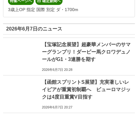
特集ページへ
確定新聞へ
3歳上OP 指定 国際 別定 ダ・1700m
2026年6月7日のニュース
【宝塚記念展望】超豪華メンバーのサマ
ーグランプリ！ダービー馬クロワデュノ
ールがG1・3連勝を期す
2026年6月7日 20:28
【函館スプリントS展望】充実著しいレ
イピアが重賞初制覇へ ピューロマジッ
クは4度目重賞V目指す
2026年6月7日 20:27