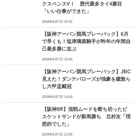
クスペンスV！ 歴代最多タイ4勝目
「いい仕事ができた」
2026年6月7日 15:52
【阪神アーバン競馬プレーバック】6月
で早くも！塩津璃菜騎手が昨年の年間自
己最多勝に並ぶ
2026年6月7日 15:00
【阪神アーバン競馬プレーバック】JBC
見えた！ダンテバローズが強豪を蹴散ら
し六甲盃戴冠
2026年6月7日 14:00
【阪神5R】混戦ムードを断ち切ったビ
スケットサンドが新馬勝ち 北村友「理
想的でした」
2026年6月7日 13:55