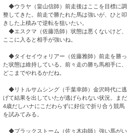
◆ウラヤ（畠山信師）前走後はここを目標に調
整してきた。前走で勝たれた馬は強いが、ひと叩
きした上積みで逆転を狙いたい。
◆エスクマ（佐藤浩師）状態は悪くないけど、
ここに入ると相手が強いね。
◆タイセイウォリアー（佐藤雅師）前走を勝っ
た状態は維持している。前々走の勝ち馬相手に、
どこまでやれるかだね。
◆リトルサムシング（千葉幸師）金沢時代に逃
げて結果を出していたが逃げられない状況。まだ
4歳だしハナにこだわらずに好位で折り合う競馬
を試みてみる。
◆ブラックストーム（佐々木由師）強い馬がい