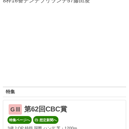
8枠16番デンテブリランテ57藤田凌
特集
第62回CBC賞
GⅢ
特集ページへ
想定新聞へ
3歳上OP 特指 国際 ハンデ 芝・1200m