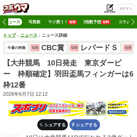
ログイン
初
ニュース
写真館
マジ買う！
3指数予想
コラム
有料
有料
トップ
ニュース
ニュース詳細
CBC賞
レパードＳ
今週の特集
GⅢ
GⅢ
GⅢ
【大井競馬 10日発走 東京ダービ
ー 枠順確定】羽田盃馬フィンガーは6
枠12番
2026年6月7日 12:12
シェアする
シェアする