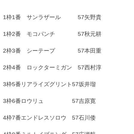
1枠1番 サンラザール 57矢野貴
1枠2番 モコパンチ 57秋元耕
2枠3番 シーテープ 57本田重
2枠4番 ロックターミガン 57西村淳
3枠5番リアライズグリント57坂井瑠
3枠6番ロウリュ 57吉原寛
4枠7番エンドレスソロウ 57石川倭