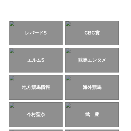
レパードS
CBC賞
エルムS
競馬エンタメ
地方競馬情報
海外競馬
今村聖奈
武 豊