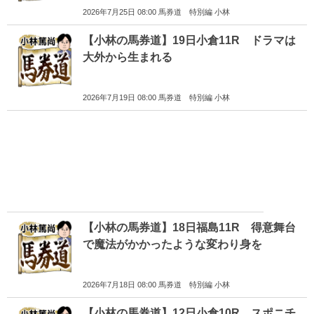
2026年7月25日 08:00 馬券道 特別編 小林
【小林の馬券道】19日小倉11R ドラマは
大外から生まれる
2026年7月19日 08:00 馬券道 特別編 小林
【小林の馬券道】18日福島11R 得意舞台
で魔法がかかったような変わり身を
2026年7月18日 08:00 馬券道 特別編 小林
【小林の馬券道】12日小倉10R スポニチ