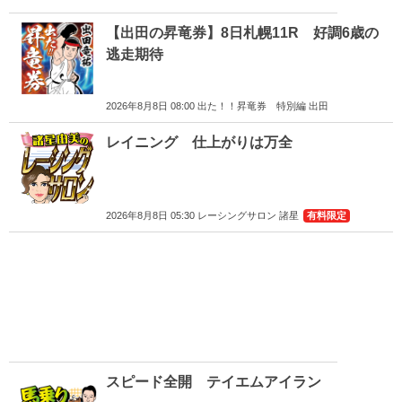
【出田の昇竜券】8日札幌11R 好調6歳の
逃走期待
2026年8月8日 08:00 出た！！昇竜券 特別編 出田
レイニング 仕上がりは万全
2026年8月8日 05:30 レーシングサロン 諸星
有料限定
スピード全開 テイエムアイラン