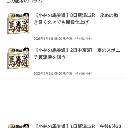
この記者のコラム
【小林の馬券道】8日新潟12R 攻めの動
き良く久々でも勝負仕上げ
2026年8月8日 08:00 馬券道 特別編 小林
【小林の馬券道】2日中京6R 夏のスポニ
チ賞連勝を狙う
2026年8月2日 08:00 馬券道 特別編 小林
【小林の馬券道】1日新潟12R 午後6時30