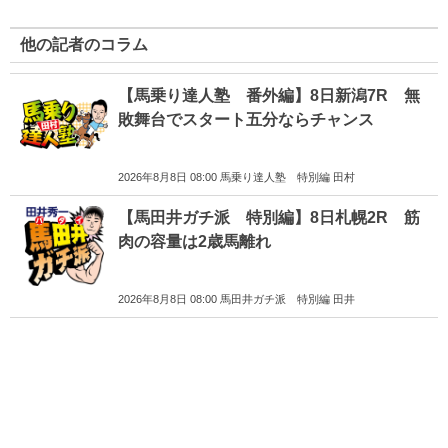
他の記者のコラム
【馬乗り達人塾 番外編】8日新潟7R 無
敗舞台でスタート五分ならチャンス
2026年8月8日 08:00 馬乗り達人塾 特別編 田村
【馬田井ガチ派 特別編】8日札幌2R 筋
肉の容量は2歳馬離れ
2026年8月8日 08:00 馬田井ガチ派 特別編 田井