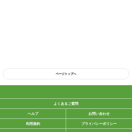
ページトップへ
よくあるご質問
ヘルプ
お問い合わせ
利用規約
プライバシーポリシー