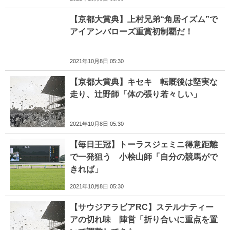
【京都大賞典】上村兄弟“角居イズム”で
アイアンバローズ重賞初制覇だ！
2021年10月8日 05:30
【京都大賞典】キセキ 転厩後は堅実な
走り、辻野師「体の張り若々しい」
2021年10月8日 05:30
【毎日王冠】トーラスジェミニ得意距離
で一発狙う 小桧山師「自分の競馬がで
きれば」
2021年10月8日 05:30
【サウジアラビアRC】ステルナティー
アの切れ味 陣営「折り合いに重点を置