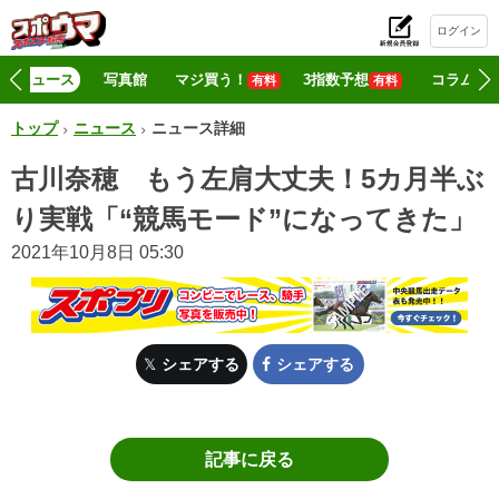
ログイン
初
ニュース
写真館
マジ買う！
3指数予想
コラム
有料
有料
トップ
ニュース
ニュース詳細
古川奈穂 もう左肩大丈夫！5カ月半ぶ
り実戦「“競馬モード”になってきた」
2021年10月8日 05:30
シェアする
シェアする
記事に戻る