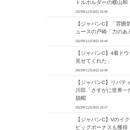
トルホルダーの横山和
2023年11月26日 16:46
【ジャパンC】「雰囲
ュースの戸崎「力のあ
2023年11月26日 16:44
【ジャパンC】4着ド
見せてくれた」
2023年11月26日 16:36
【ジャパンC】リバテ
川田「さすがに世界一
脱帽
2023年11月26日 16:27
【ジャパンC】Vのイク
ビッグボーナスも獲得