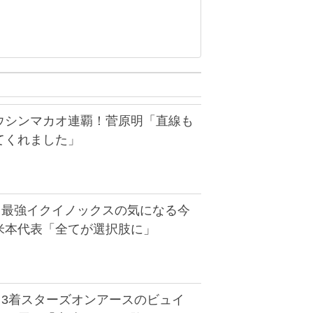
ウシンマカオ連覇！菅原明「直線も
てくれました」
】最強イクイノックスの気になる今
米本代表「全てが選択肢に」
】3着スターズオンアースのビュイ