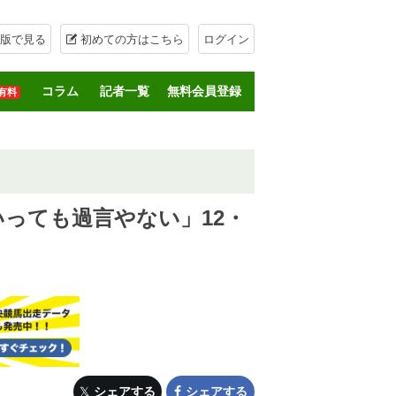
版で見る
初めての方はこちら
ログイン
コラム
記者一覧
無料会員登録
有料
っても過言やない」12・
シェアする
シェアする