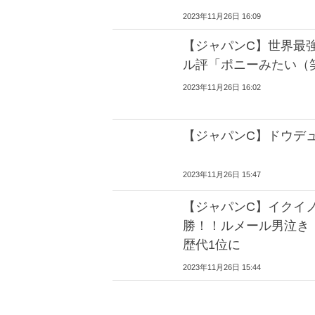
2023年11月26日 16:09
【ジャパンC】世界最
ル評「ポニーみたい（
2023年11月26日 16:02
【ジャパンC】ドウデ
2023年11月26日 15:47
【ジャパンC】イクイノ
勝！！ルメール男泣き
歴代1位に
2023年11月26日 15:44