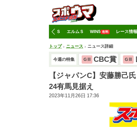
トップ
CBC賞
レパードＳ
エルムＳ
WIN5
レース情
有料
トップ
ニュース
ニュース詳細
CBC賞
今週の特集
GⅢ
GⅢ
【ジャパンC】安藤勝己氏
24有馬見据え
2023年11月26日 17:36