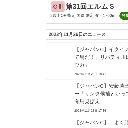
第31回エルムＳ
GⅢ
3歳上OP 指定 国際 別定 ダ・1700m
特
2023年11月26日のニュース
【ジャパンC】イクイ
て馬だ！」リバティ川
ウガ」
2023年11月26日 18:41
【ジャパンC】安藤勝
ー「サンタ候補といって
有馬見据え
2023年11月26日 17:36
【ジャパンC】「よく