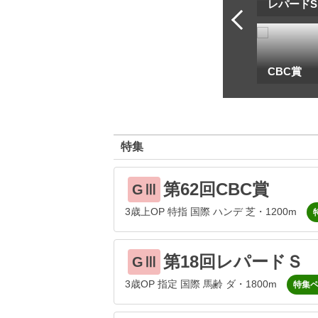
トフ・ルメール
安藤勝己
レパードS
一
地方海外G1出馬表
CBC賞
特集
第62回CBC賞
GⅢ
3歳上OP 特指 国際 ハンデ 芝・1200m
第18回レパードＳ
GⅢ
3歳OP 指定 国際 馬齢 ダ・1800m
特集