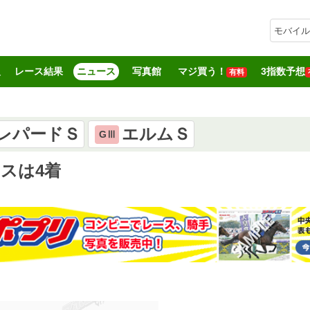
モバイル
報
レース結果
ニュース
写真館
マジ買う！
3指数予想
有料
レパードＳ
エルムＳ
GⅢ
スは4着