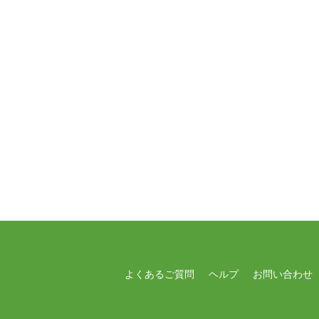
よくあるご質問
ヘルプ
お問い合わせ