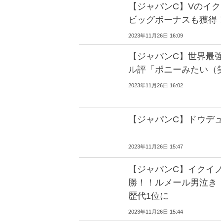
【ジャパンC】Vのイク
ビッグボーナスも獲得
2023年11月26日 16:09
【ジャパンC】世界最
ル評「ポニーみたい（
2023年11月26日 16:02
【ジャパンC】ドウデ
2023年11月26日 15:47
【ジャパンC】イクイノ
勝！！ルメール男泣き
歴代1位に
2023年11月26日 15:44