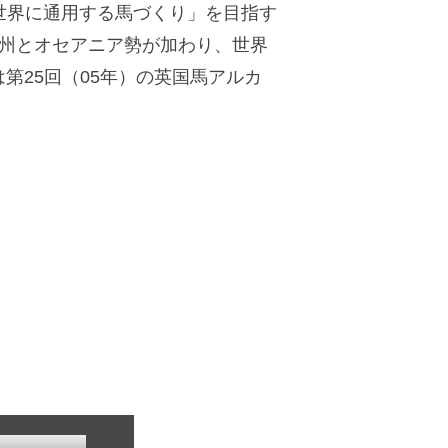
界に通用する馬づくり」を目指す
欧州とオセアニア勢が加わり、世界
第25回（05年）の英国馬アルカ