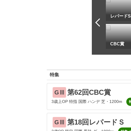
トフ・ルメール
安藤勝己
レパードS
一
地方海外G1出馬表
CBC賞
特集
第62回CBC賞
GⅢ
3歳上OP 特指 国際 ハンデ 芝・1200m
第18回レパードＳ
GⅢ