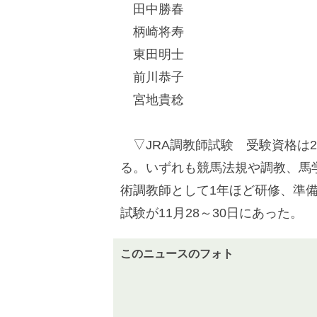
田中勝春
柄崎将寿
東田明士
前川恭子
宮地貴稔
▽JRA調教師試験 受験資格は
る。いずれも競馬法規や調教、馬
術調教師として1年ほど研修、準備
試験が11月28～30日にあった。
このニュースのフォト