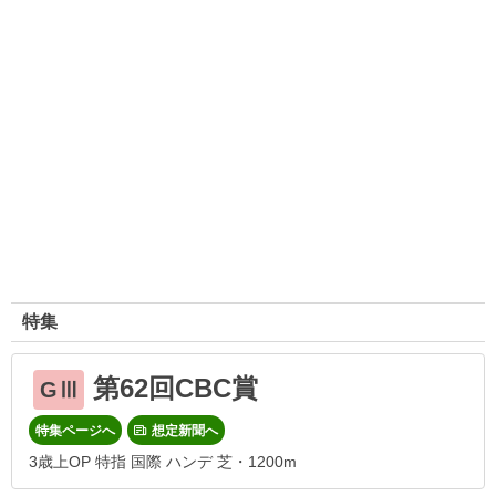
特集
第62回CBC賞
GⅢ
特集ページへ
想定新聞へ
3歳上OP 特指 国際 ハンデ 芝・1200m