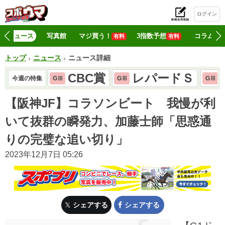
ログイン
初
ニュース
写真館
マジ買う！
3指数予想
コラム
有料
有料
トップ
ニュース
ニュース詳細
CBC賞
レパードＳ
今週の特集
GⅢ
GⅢ
GⅢ
【阪神JF】コラソンビート 我慢が利
いて抜群の瞬発力、加藤士師「思惑通
りの完璧な追い切り」
2023年12月7日 05:26
シェアする
シェアする