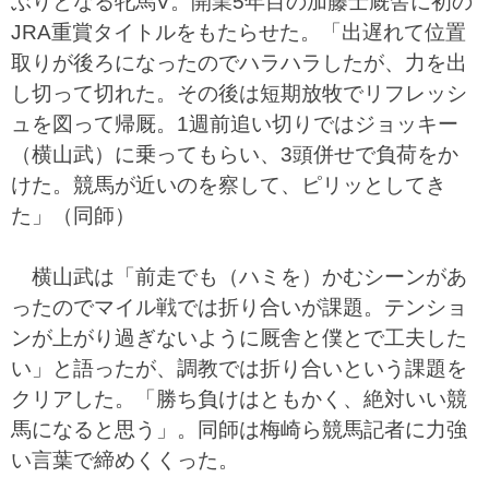
ぶりとなる牝馬V。開業5年目の加藤士厩舎に初の
JRA重賞タイトルをもたらせた。「出遅れて位置
取りが後ろになったのでハラハラしたが、力を出
し切って切れた。その後は短期放牧でリフレッシ
ュを図って帰厩。1週前追い切りではジョッキー
（横山武）に乗ってもらい、3頭併せで負荷をか
けた。競馬が近いのを察して、ピリッとしてき
た」（同師）
横山武は「前走でも（ハミを）かむシーンがあ
ったのでマイル戦では折り合いが課題。テンショ
ンが上がり過ぎないように厩舎と僕とで工夫した
い」と語ったが、調教では折り合いという課題を
クリアした。「勝ち負けはともかく、絶対いい競
馬になると思う」。同師は梅崎ら競馬記者に力強
い言葉で締めくくった。