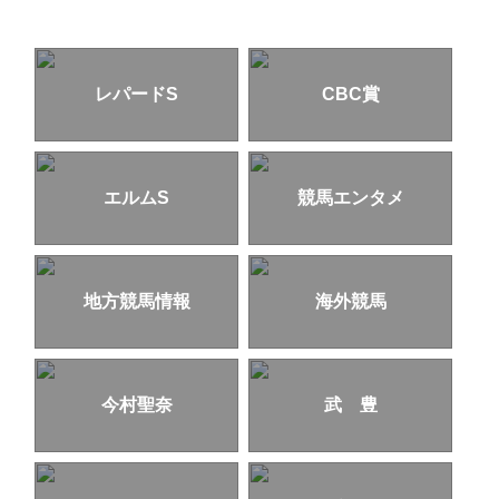
レパードS
CBC賞
エルムS
競馬エンタメ
地方競馬情報
海外競馬
今村聖奈
武 豊