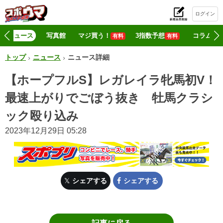
ログイン
初
ニュース
写真館
マジ買う！
3指数予想
コラム
有料
有料
トップ
ニュース
ニュース詳細
【ホープフルS】レガレイラ牝馬初V！
最速上がりでごぼう抜き 牡馬クラシ
ック殴り込み
2023年12月29日 05:28
シェアする
シェアする