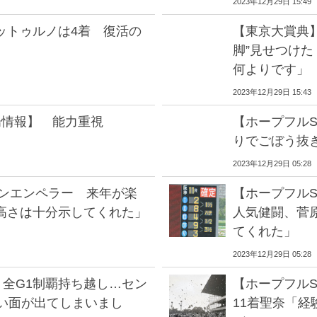
2023年12月29日 15:49
ットゥルノは4着 復活の
【東京大賞典
脚”見せつけ
何よりです」
2023年12月29日 15:43
場情報】 能力重視
【ホープフル
りでごぼう抜
2023年12月29日 05:28
シンエンペラー 来年が楽
【ホープフルS
高さは十分示してくれた」
人気健闘、菅
てくれた」
2023年12月29日 05:28
 全G1制覇持ち越し…セン
【ホープフル
幼い面が出てしまいまし
11着聖奈「経