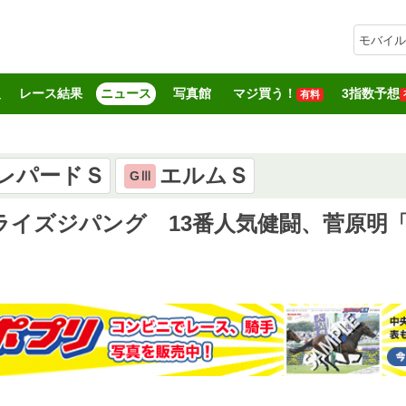
モバイル
報
レース結果
ニュース
写真館
マジ買う！
3指数予想
有料
レパードＳ
エルムＳ
GⅢ
ライズジパング 13番人気健闘、菅原明