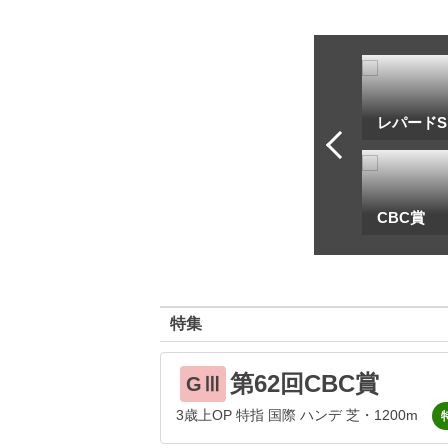
トフ・ルメール
安藤勝己
レパードS
一
地方海外G1出馬表
CBC賞
特集
第62回CBC賞
GⅢ
3歳上OP 特指 国際 ハンデ 芝・1200m