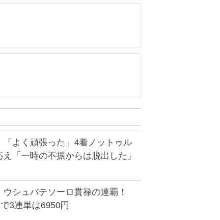
】「よく頑張った」4着ノットゥル
応え「一時の不振からは脱出した」
】ウシュバテソーロ貫禄の連覇！
で3連単は6950円