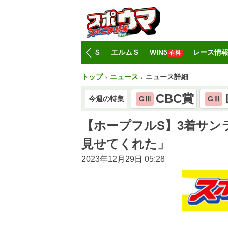
トップ
CBC賞
レパードＳ
エルムＳ
WIN5
レース情
有料
トップ
ニュース
ニュース詳細
CBC賞
今週の特集
GⅢ
GⅢ
【ホープフルS】3着サン
見せてくれた」
2023年12月29日 05:28