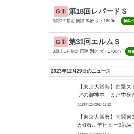
第18回レパードＳ
GⅢ
3歳OP 指定 国際 馬齢 ダ・1800m
特集
第31回エルムＳ
GⅢ
3歳上OP 指定 国際 別定 ダ・1700m
特
2023年12月29日のニュース
【東京大賞典】進撃ス
アの御神本「まだ中身
2023年12月29日 17:22
【東京大賞典】南関東
か8着…デビュー8戦目