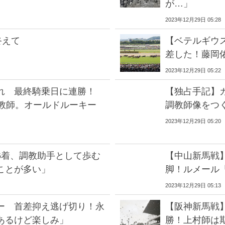
が…」
2023年12月29日 05:28
終えて
【ベテルギウ
差した！藤岡
2023年12月29日 05:22
れ 最終騎乗日に連勝！
【独占手記】
調教師。オールドルーキー
調教師像をつ
2023年12月29日 05:20
6着、調教助手として歩む
【中山新馬戦
ことが多い」
脚！ルメール
2023年12月29日 05:13
ー 首差抑え逃げ切り！永
【阪神新馬戦
あるけど楽しみ」
勝！上村師は