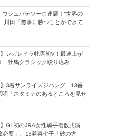
】ウシュバテソーロ連覇！“世界の
た 川田「無事に勝つことができて
S】レガレイラ牝馬初V！最速上が
き 牡馬クラシック殴り込み
】3着サンライズジパング 13番
原明「スタミナのあるところを見せ
S】G1初のJRA女性騎手複数共演
験必要」、15着菜七子「砂の方