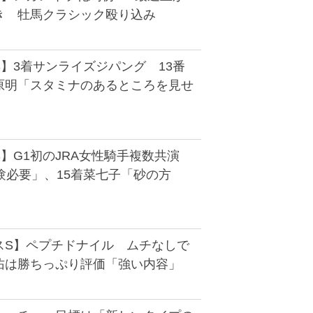
き 牡馬クラシック殴り込み
】3着サンライズジパング 13番
原明「スタミナのあるところを見せ
S】G1初のJRA女性騎手複数共演
験必要」、15着菜七子「砂の方
スS】ペプチドナイル ムチなしで
佑は勝ちっぷり評価「強い内容」