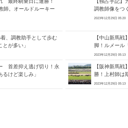
れ 最終騎乗日に連勝！
【独占手記】
調教師。オールドルーキー
調教師像をつ
2023年12月29日 05:20
6着、調教助手として歩む
【中山新馬戦
ことが多い」
脚！ルメール
2023年12月29日 05:13
ー 首差抑え逃げ切り！永
【阪神新馬戦
あるけど楽しみ」
勝！上村師は
2023年12月29日 05:13