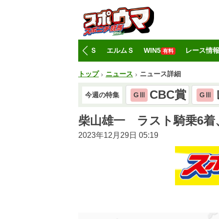
トップ
CBC賞
レパードＳ
エルムＳ
WIN5
レース情
有料
トップ
ニュース
ニュース詳細
CBC賞
今週の特集
GⅢ
GⅢ
柴山雄一 ラスト騎乗6
2023年12月29日 05:19