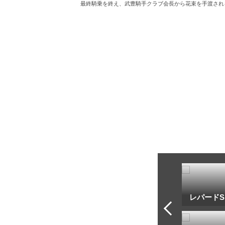
最終騎乗を終え、武豊騎手クラブ会長から花束を手渡され
トフ・ルメール
安藤勝己
レパードS