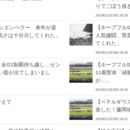
りでごぼう抜
2023年12月29日 05:28
シンエンペラー 来年が楽
【ホープフルS
高さは十分示してくれた」
人気健闘、菅
てくれた」
2023年12月29日 05:28
 全G1制覇持ち越し…セン
【ホープフル
幼い面が出てしまいまし
11着聖奈「経
が…」
2023年12月29日 05:28
終えて
【ベテルギウ
差した！藤岡
2023年12月29日 05:22