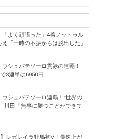
】「よく頑張った」4着ノットゥル
応え「一時の不振からは脱出した」
】ウシュバテソーロ貫禄の連覇！
で3連単は6950円
】ウシュバテソーロ連覇！“世界の
た 川田「無事に勝つことができて
S】レガレイラ牝馬初V！最速上が