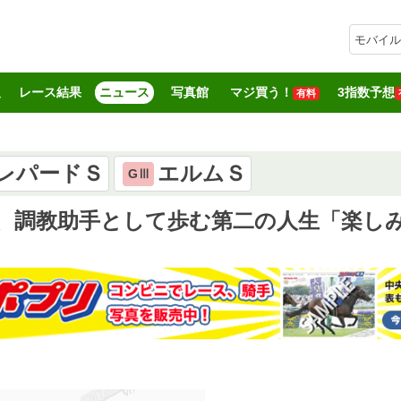
モバイル
報
レース結果
ニュース
写真館
マジ買う！
3指数予想
有料
レパードＳ
エルムＳ
GⅢ
着、調教助手として歩む第二の人生「楽し