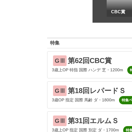
一
地方海外G1出馬表
CBC賞
特集
第62回CBC賞
GⅢ
3歳上OP 特指 国際 ハンデ 芝・1200m
第18回レパードＳ
GⅢ
3歳OP 指定 国際 馬齢 ダ・1800m
特集
第31回エルムＳ
GⅢ
3歳上OP 指定 国際 別定 ダ・1700m
特