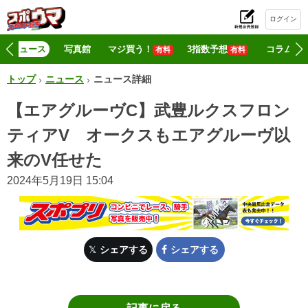
ログイン
初
ニュース
写真館
マジ買う！
3指数予想
コラム
有料
有料
トップ
ニュース
ニュース詳細
【エアグルーヴC】武豊ルクスフロン
ティアV オークスもエアグルーヴ以
来のV任せた
2024年5月19日 15:04
シェアする
シェアする