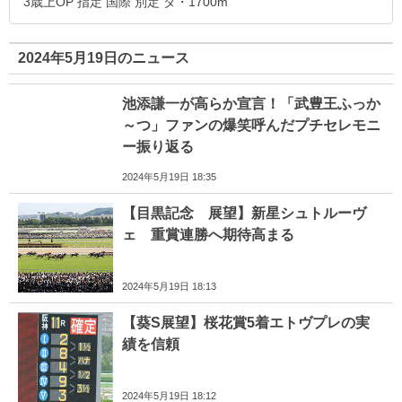
3歳上OP 指定 国際 別定 ダ・1700m
2024年5月19日のニュース
池添謙一が高らか宣言！「武豊王ふっか
～つ」ファンの爆笑呼んだプチセレモニ
ー振り返る
2024年5月19日 18:35
【目黒記念 展望】新星シュトルーヴ
ェ 重賞連勝へ期待高まる
2024年5月19日 18:13
【葵S展望】桜花賞5着エトヴプレの実
績を信頼
2024年5月19日 18:12