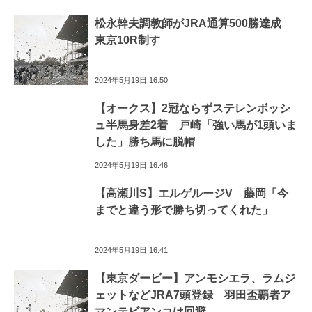
松永幹夫調教師がJRA通算500勝達成
東京10R制す
2024年5月19日 16:50
【オークス】2冠ならずステレンボッシ
ュ半馬身差2着 戸崎「強い馬が1頭いま
した」勝ち馬に脱帽
2024年5月19日 16:46
【高瀬川S】エルゲルージV 藤岡「今
までと違う形で勝ち切ってくれた」
2024年5月19日 16:41
【東京ダービー】アンモシエラ、ラムジ
ェットなどJRA7頭登録 羽田盃覇者ア
マンテビアンコは回避