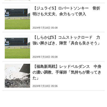
【ジュライS】ロバートソンキー 骨折
明けも大丈夫、余力もって併入
2024年7月18日 05:08
【しらかばS】コムストックロード 力
強い脚さばき、陣営「具合も良さそう」
2024年7月18日 05:08
【福島新馬戦】レッドベルダンス 中身
の濃い調教、手塚師「気持ちが乗ってき
た」
2024年7月18日 05:06