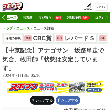
ログイン
初
ニュース
写真館
マジ買う！
3指数予想
コラム
有料
有料
トップ
ニュース
ニュース詳細
CBC賞
レパードＳ
今週の特集
GⅢ
GⅢ
GⅢ
【中京記念】アナゴサン 坂路単走で
気合、牧田師「状態は安定していま
す」
2024年7月18日 05:16
シェアする
シェアする