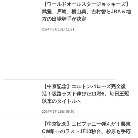
【ワールドオールスタージョッキーズ】
武豊、戸崎、横山典、吉村智らJRA＆地
方の出場騎手が決定
2024年7月18日 11:21
【中京記念】エルトンバローズ完全復
活！坂路ラスト伸びた11秒8、毎日王冠
以来のタイトルへ
2024年7月18日 05:30
【中京記念】エピファニー弾んだ！栗東
CW唯一のラスト1F10秒台、杉原も手応