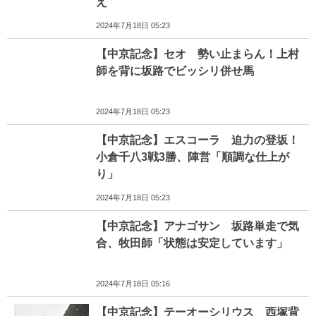
え
2024年7月18日 05:23
【中京記念】セオ 勢い止まらん！上村
師を背に坂路でビッシリ併せ馬
2024年7月18日 05:23
【中京記念】エスコーラ 迫力の登坂！
小倉千八3戦3勝、陣営「順調な仕上が
り」
2024年7月18日 05:23
【中京記念】アナゴサン 坂路単走で気
合、牧田師「状態は安定しています」
2024年7月18日 05:16
【中京記念】テーオーシリウス 西塚背