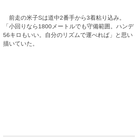
前走の米子Sは道中2番手から3着粘り込み。
「小回りなら1800メートルでも守備範囲。ハンデ
56キロもいい。自分のリズムで運べれば」と思い
描いていた。