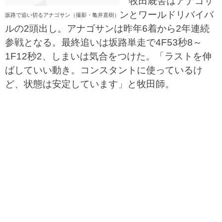
牧田厩舎はアナゴサ
ンとワールドリバイバ
坂路で追い切るアナゴサン（撮影・亀井直樹）
ルの2頭出し。アナゴサンは昨年6着から2年連続
参戦となる。最終追いは坂路単走で4F53秒8～
1F12秒2、しまいは気合をつけた。「ラストを伸
ばしていい動き。コンスタントに使っているけ
ど、状態は安定しています」と牧田師。