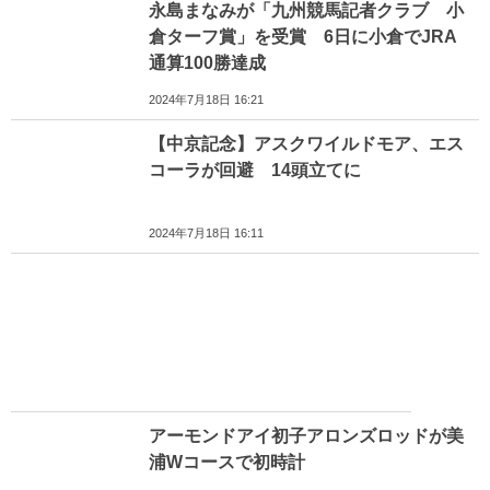
永島まなみが「九州競馬記者クラブ 小
倉ターフ賞」を受賞 6日に小倉でJRA
通算100勝達成
2024年7月18日 16:21
【中京記念】アスクワイルドモア、エス
コーラが回避 14頭立てに
2024年7月18日 16:11
アーモンドアイ初子アロンズロッドが美
浦Wコースで初時計