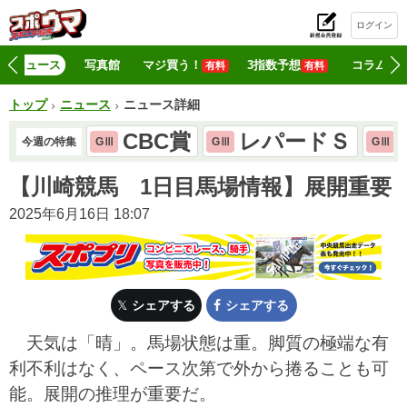
ログイン
初
ニュース
写真館
マジ買う！
3指数予想
コラム
有料
有料
トップ
ニュース
ニュース詳細
CBC賞
レパードＳ
今週の特集
GⅢ
GⅢ
GⅢ
【川崎競馬 1日目馬場情報】展開重要
2025年6月16日 18:07
シェアする
シェアする
天気は「晴」。馬場状態は重。脚質の極端な有
利不利はなく、ペース次第で外から捲ることも可
能。展開の推理が重要だ。