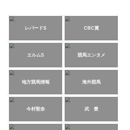
レパードS
CBC賞
エルムS
競馬エンタメ
地方競馬情報
海外競馬
今村聖奈
武 豊