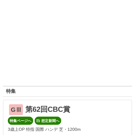
特集
第62回CBC賞
GⅢ
特集ページへ
想定新聞へ
3歳上OP 特指 国際 ハンデ 芝・1200m