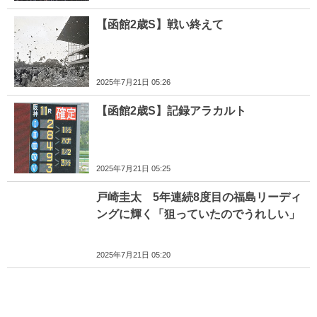
【函館2歳S】戦い終えて
2025年7月21日 05:26
【函館2歳S】記録アラカルト
2025年7月21日 05:25
戸崎圭太 5年連続8度目の福島リーディ
ングに輝く「狙っていたのでうれしい」
2025年7月21日 05:20