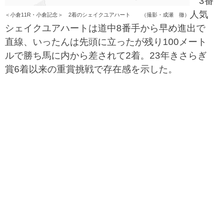
3番
人気
＜小倉11R・小倉記念＞ 2着のシェイクユアハート （撮影・成瀬 徹）
シェイクユアハートは道中8番手から早め進出で
直線、いったんは先頭に立ったが残り100メート
ルで勝ち馬に内から差されて2着。23年きさらぎ
賞6着以来の重賞挑戦で存在感を示した。