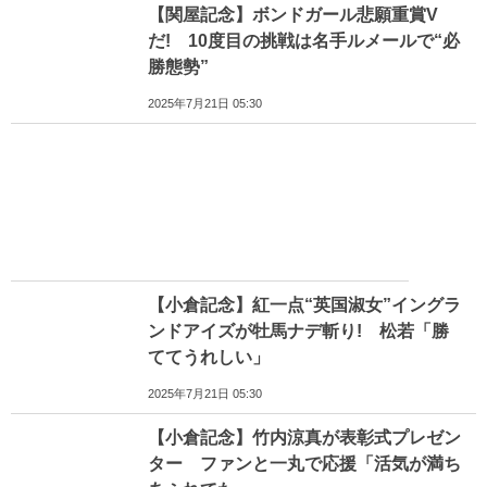
【関屋記念】ボンドガール悲願重賞V
だ! 10度目の挑戦は名手ルメールで“必
勝態勢”
2025年7月21日 05:30
【小倉記念】紅一点“英国淑女”イングラ
ンドアイズが牡馬ナデ斬り! 松若「勝
ててうれしい」
2025年7月21日 05:30
【小倉記念】竹内涼真が表彰式プレゼン
ター ファンと一丸で応援「活気が満ち