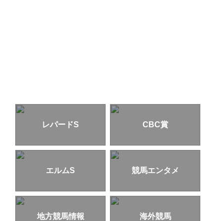
レパードS
CBC賞
エルムS
競馬エンタメ
地方競馬情報
海外競馬