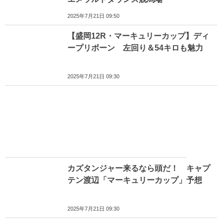
2025年7月21日 09:50
【盛岡12R・マーキュリーカップ】ディ
ープリボーン 左回り＆54キロも魅力
2025年7月21日 09:30
カズタンジャー来るなら頭だ！ キャプ
テン渡辺「マーキュリーカップ」予想
2025年7月21日 09:30