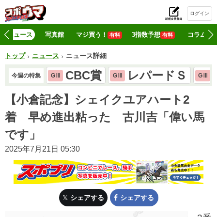
ログイン
初
ニュース
写真館
マジ買う！
3指数予想
コラム
有料
有料
トップ
ニュース
ニュース詳細
CBC賞
レパードＳ
今週の特集
GⅢ
GⅢ
GⅢ
【小倉記念】シェイクユアハート2
着 早め進出粘った 古川吉「偉い馬
です」
2025年7月21日 05:30
シェアする
シェアする