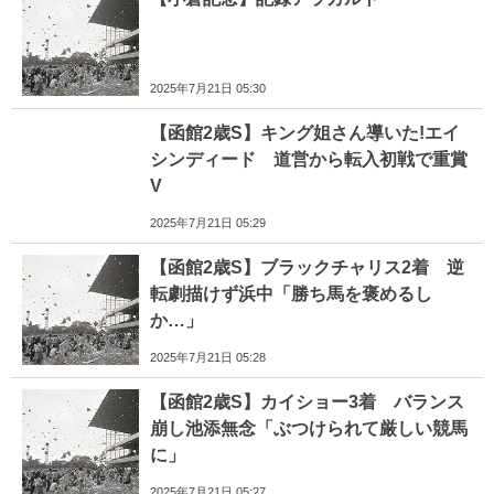
2025年7月21日 05:30
【函館2歳S】キング姐さん導いた!エイ
シンディード 道営から転入初戦で重賞
V
2025年7月21日 05:29
【函館2歳S】ブラックチャリス2着 逆
転劇描けず浜中「勝ち馬を褒めるし
か…」
2025年7月21日 05:28
【函館2歳S】カイショー3着 バランス
崩し池添無念「ぶつけられて厳しい競馬
に」
2025年7月21日 05:27