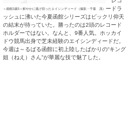
レコ
ードラ
＜函館2歳S＞鮮やかに逃げ切ったエイシンディード（撮影・千葉 茂）
ッシュに沸いた今夏函館シリーズはビックリ仰天
の結末が待っていた。勝ったのは2頭のレコード
ホルダーではない。なんと、9番人気。ホッカイ
ドウ競馬出身で芝未経験のエイシンディードだ。
今週は～るばる函館に初上陸したばかりの“キング
姐（ねえ）さん”が華麗な技で魅了した。