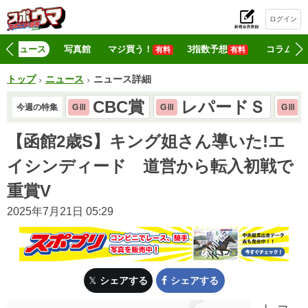
ログイン
初
ニュース
写真館
マジ買う！
3指数予想
コラム
有料
有料
トップ
ニュース
ニュース詳細
CBC賞
レパードＳ
今週の特集
GⅢ
GⅢ
GⅢ
【函館2歳S】キング姐さん導いた!エ
イシンディード 道営から転入初戦で
重賞V
2025年7月21日 05:29
シェアする
シェアする