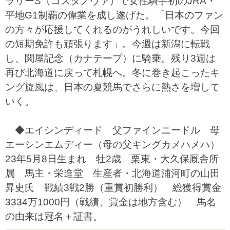
ラリーS（コスタノヴァ）で女性騎手初のJRA・
平地G1制覇の偉業を成し遂げた。「日本のファン
の方々が応援してくれるのがうれしいです。今回
の短期免許も頑張ります」。今週は新潟に転戦
し、関屋記念（カナテープ）に騎乗。残り3週は
再び北海道に戻って札幌へ。冬に巻き起こったキ
ング旋風は、日本の夏競馬でさらに熱さを増して
いく。
◆エイシンディード 父ファインニードル 母
エーシンエムディー（母の父キングカメハメハ）
23年5月8日生まれ 牡2歳 栗東・大久保厩舎所
属 馬主・栄進堂 生産者・北海道浦河町の山田
昇史氏 戦績3戦2勝（重賞初勝利） 総獲得賞金
3334万1000円（戦績、賞金は地方含む） 馬名
の由来は冠名＋証書。